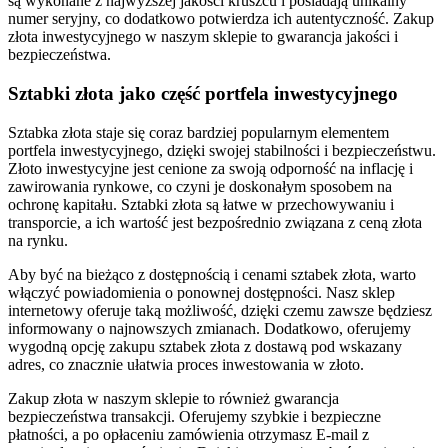
są wykonane z najwyższej jakości kruszcu i posiadają unikalny
numer seryjny, co dodatkowo potwierdza ich autentyczność. Zakup
złota inwestycyjnego w naszym sklepie to gwarancja jakości i
bezpieczeństwa.
Sztabki złota jako część portfela inwestycyjnego
Sztabka złota staje się coraz bardziej popularnym elementem
portfela inwestycyjnego, dzięki swojej stabilności i bezpieczeństwu.
Złoto inwestycyjne jest cenione za swoją odporność na inflację i
zawirowania rynkowe, co czyni je doskonałym sposobem na
ochronę kapitału. Sztabki złota są łatwe w przechowywaniu i
transporcie, a ich wartość jest bezpośrednio związana z ceną złota
na rynku.
Aby być na bieżąco z dostępnością i cenami sztabek złota, warto
włączyć powiadomienia o ponownej dostępności. Nasz sklep
internetowy oferuje taką możliwość, dzięki czemu zawsze będziesz
informowany o najnowszych zmianach. Dodatkowo, oferujemy
wygodną opcję zakupu sztabek złota z dostawą pod wskazany
adres, co znacznie ułatwia proces inwestowania w złoto.
Zakup złota w naszym sklepie to również gwarancja
bezpieczeństwa transakcji. Oferujemy szybkie i bezpieczne
płatności, a po opłaceniu zamówienia otrzymasz E-mail z