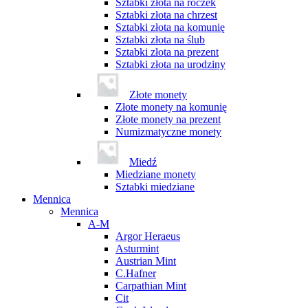
Sztabki złota na roczek
Sztabki złota na chrzest
Sztabki złota na komunię
Sztabki złota na ślub
Sztabki złota na prezent
Sztabki złota na urodziny
Złote monety
Złote monety na komunię
Złote monety na prezent
Numizmatyczne monety
Miedź
Miedziane monety
Sztabki miedziane
Mennica
Mennica
A-M
Argor Heraeus
Asturmint
Austrian Mint
C.Hafner
Carpathian Mint
Cit