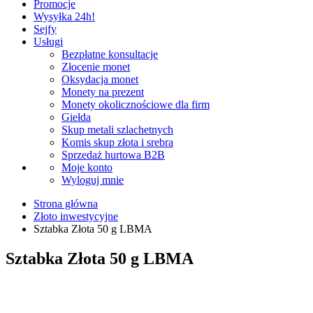
Promocje
Wysyłka 24h!
Sejfy
Usługi
Bezpłatne konsultacje
Złocenie monet
Oksydacja monet
Monety na prezent
Monety okolicznościowe dla firm
Giełda
Skup metali szlachetnych
Komis skup złota i srebra
Sprzedaż hurtowa B2B
Moje konto
Wyloguj mnie
Strona główna
Złoto inwestycyjne
Sztabka Złota 50 g LBMA
Sztabka Złota 50 g LBMA