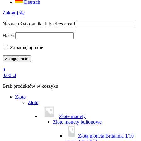
Deutsch
Zaloguj się
Nazwa użytkownika lub adres email
Hasło
Zapamiętaj mnie
0
0.00
zł
Brak produktów w koszyku.
Złoto
Złoto
Złote monety
Złote monety bulionowe
Złota moneta Britannia 1/10