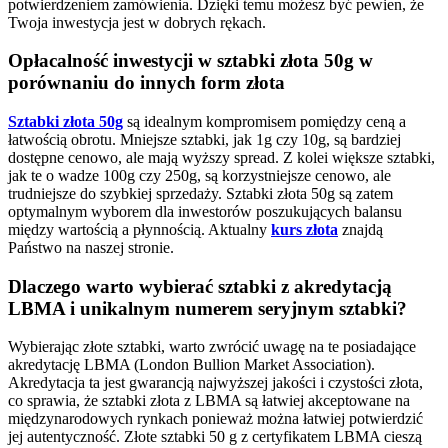
potwierdzeniem zamówienia. Dzięki temu możesz być pewien, że
Twoja inwestycja jest w dobrych rękach.
Opłacalność inwestycji w sztabki złota 50g w
porównaniu do innych form złota
Sztabki złota 50g
są idealnym kompromisem pomiędzy ceną a
łatwością obrotu. Mniejsze sztabki, jak 1g czy 10g, są bardziej
dostępne cenowo, ale mają wyższy spread. Z kolei większe sztabki,
jak te o wadze 100g czy 250g, są korzystniejsze cenowo, ale
trudniejsze do szybkiej sprzedaży. Sztabki złota 50g są zatem
optymalnym wyborem dla inwestorów poszukujących balansu
między wartością a płynnością. Aktualny
kurs złota
znajdą
Państwo na naszej stronie.
Dlaczego warto wybierać sztabki z akredytacją
LBMA i unikalnym numerem seryjnym sztabki?
Wybierając złote sztabki, warto zwrócić uwagę na te posiadające
akredytację LBMA (London Bullion Market Association).
Akredytacja ta jest gwarancją najwyższej jakości i czystości złota,
co sprawia, że sztabki złota z LBMA są łatwiej akceptowane na
międzynarodowych rynkach ponieważ można łatwiej potwierdzić
jej autentyczność. Złote sztabki 50 g z certyfikatem LBMA cieszą