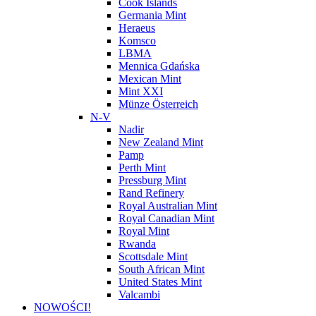
Cook Islands
Germania Mint
Heraeus
Komsco
LBMA
Mennica Gdańska
Mexican Mint
Mint XXI
Münze Österreich
N-V
Nadir
New Zealand Mint
Pamp
Perth Mint
Pressburg Mint
Rand Refinery
Royal Australian Mint
Royal Canadian Mint
Royal Mint
Rwanda
Scottsdale Mint
South African Mint
United States Mint
Valcambi
NOWOŚCI!