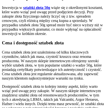
Inwestycja w
sztabki złota 50g
wiąże się z określonymi kosztami,
które warto wziąć pod uwagę przed podjęciem decyzji. Przy
zakupie złota fizycznego należy liczyć się z tzw. spreadem
cenowym, czyli różnicą między ceną kupna a sprzedaży. W
przypadku sztabek złota 50g spread może być nieco wyższy niż w
przypadku większych gramatur, co może wpłynąć na opłacalność
inwestycji w krótkim okresie.
Cena i dostępność sztabek złota
Cena sztabek złota jest uzależniona od kilku kluczowych
czynników, takich jak masa, czystość kruszcu oraz renoma
producenta. W naszym sklepie internetowym oferujemy szeroki
wybór sztabek złota, w tym popularne sztabki o wadze 50g, które
posiadają certyfikaty potwierdzające ich autentyczność i czystość.
Cena sztabek złota jest regularnie aktualizowana, aby zapewnić
naszym klientom najkorzystniejsze warunki na rynku.
Dostępność sztabek złota to kolejny istotny aspekt, który warto
wziąć pod uwagę przy zakupie. W naszym sklepie internetowym
znajdziesz sztabki złota od renomowanych producentów, w tym
tych z akredytacją LBMA, takich jak Valcambi, Argor Heraeus,
Hafner i wielu innych. Dzięki temu masz pewność, że sztabki złota