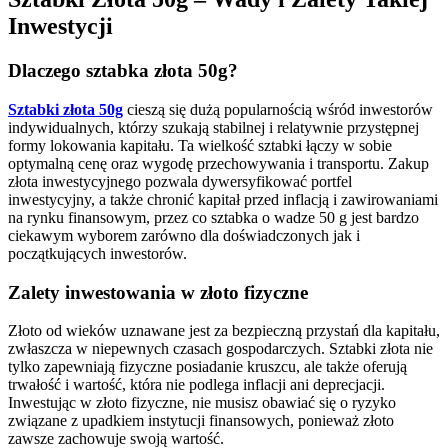
Inwestycji
Dlaczego sztabka złota 50g?
Sztabki złota 50g
cieszą się dużą popularnością wśród inwestorów
indywidualnych, którzy szukają stabilnej i relatywnie przystępnej
formy lokowania kapitału. Ta wielkość sztabki łączy w sobie
optymalną cenę oraz wygodę przechowywania i transportu. Zakup
złota inwestycyjnego pozwala dywersyfikować portfel
inwestycyjny, a także chronić kapitał przed inflacją i zawirowaniami
na rynku finansowym, przez co sztabka o wadze 50 g jest bardzo
ciekawym wyborem zarówno dla doświadczonych jak i
początkujących inwestorów.
Zalety inwestowania w złoto fizyczne
Złoto od wieków uznawane jest za bezpieczną przystań dla kapitału,
zwłaszcza w niepewnych czasach gospodarczych. Sztabki złota nie
tylko zapewniają fizyczne posiadanie kruszcu, ale także oferują
trwałość i wartość, która nie podlega inflacji ani deprecjacji.
Inwestując w złoto fizyczne, nie musisz obawiać się o ryzyko
związane z upadkiem instytucji finansowych, ponieważ złoto
zawsze zachowuje swoją wartość.