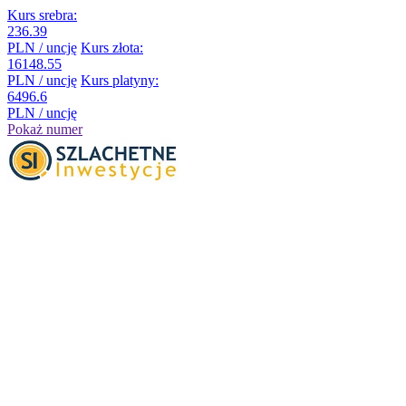
Kurs srebra:
236.39
PLN / uncję
Kurs złota:
16148.55
PLN / uncję
Kurs platyny:
6496.6
PLN / uncję
Pokaż numer