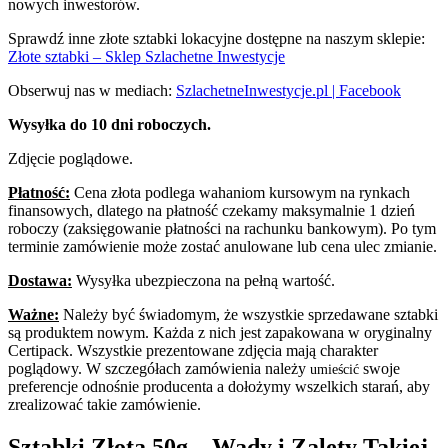
nowych inwestorów.
Sprawdź inne złote sztabki lokacyjne dostępne na naszym sklepie:
Złote sztabki – Sklep Szlachetne Inwestycje
Obserwuj nas w mediach:
SzlachetneInwestycje.pl | Facebook
Wysyłka do 10 dni roboczych.
Zdjęcie poglądowe.
Płatność:
Cena złota podlega wahaniom kursowym na rynkach
finansowych, dlatego na płatność czekamy maksymalnie 1 dzień
roboczy (zaksięgowanie płatności na rachunku bankowym). Po tym
terminie zamówienie może zostać anulowane lub cena ulec zmianie.
Dostawa:
Wysyłka ubezpieczona na pełną wartość.
Ważne:
Należy być świadomym, że wszystkie sprzedawane sztabki
są produktem nowym. Każda z nich jest zapakowana w oryginalny
Certipack. Wszystkie prezentowane zdjęcia mają charakter
poglądowy. W szczegółach zamówienia należy
swoje
umieścić
preferencje odnośnie producenta a dołożymy wszelkich starań, aby
zrealizować takie zamówienie.
Sztabki Złota 50g – Wady i Zalety Takiej