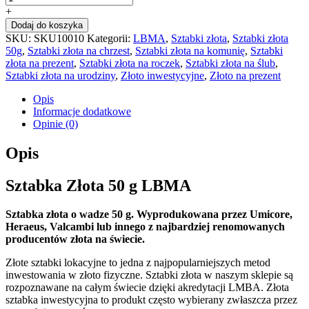
+
Dodaj do koszyka
SKU:
SKU10010
Kategorii:
LBMA
,
Sztabki złota
,
Sztabki złota
50g
,
Sztabki złota na chrzest
,
Sztabki złota na komunię
,
Sztabki
złota na prezent
,
Sztabki złota na roczek
,
Sztabki złota na ślub
,
Sztabki złota na urodziny
,
Złoto inwestycyjne
,
Złoto na prezent
Opis
Informacje dodatkowe
Opinie (0)
Opis
Sztabka Złota 50 g LBMA
Sztabka złota o wadze 50 g. Wyprodukowana przez Umicore,
Heraeus, Valcambi lub innego z najbardziej renomowanych
producentów złota na świecie.
Złote sztabki lokacyjne to jedna z najpopularniejszych metod
inwestowania w złoto fizyczne. Sztabki złota w naszym sklepie są
rozpoznawane na całym świecie dzięki akredytacji LMBA. Złota
sztabka inwestycyjna to produkt często wybierany zwłaszcza przez