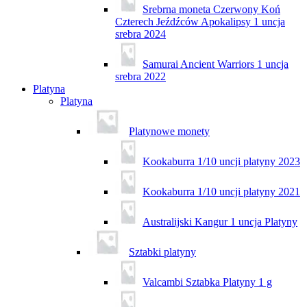
Srebrna moneta Czerwony Koń
Czterech Jeźdźców Apokalipsy 1 uncja
srebra 2024
Samurai Ancient Warriors 1 uncja
srebra 2022
Platyna
Platyna
Platynowe monety
Kookaburra 1/10 uncji platyny 2023
Kookaburra 1/10 uncji platyny 2021
Australijski Kangur 1 uncja Platyny
Sztabki platyny
Valcambi Sztabka Platyny 1 g