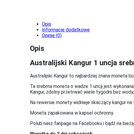
Opis
Informacje dodatkowe
Opinie (0)
Opis
Australijski Kangur 1 uncja sreb
Australijski Kangur to najbardziej znana moneta bu
Ta srebrna moneta o wadze 1 uncji jest wykonana z
Kangur, zdolny przetrwać wiele tygodni bez wody,
Na rewersie monety widnieje skaczący kangur na tl
Moneta zapakowana w kapsel ochronny.
Polub nasz fanpage na Facebooku i bądź na bieżą
Wysyłka do 2 dni roboczych.