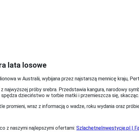
ra lata losowe
lionowa w Australii, wybijana przez najstarszą mennicę kraju, Per
 najwyższej próby srebra. Przedstawia kangura, narodowy symbol A
 spędza dzieciństwo w torbie matki i przemieszcza się, skacząc
e promieni, wraz z informacją o wadze, roku wydania oraz próbie
co z naszymi najlepszymi ofertami:
SzlachetneInwestycje.pl | 