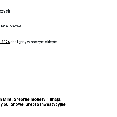
oczych
a lata losowe
a 2024
dostępny w naszym sklepie.
h Mint
,
Srebrne monety 1 uncja
,
y bulionowe
,
Srebro inwestycyjne