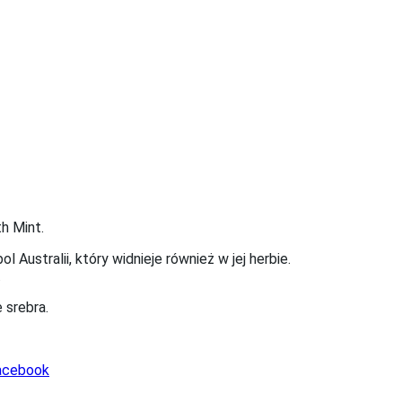
th Mint.
ustralii, który widnieje również w jej herbie.
.
 srebra.
Facebook