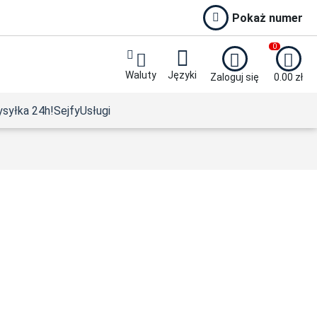
Pokaż numer
0
Waluty
Języki
Zaloguj się
0.00
zł
syłka 24h!
Sejfy
Usługi
2024
nnia 1/10 uncji Platyny 2023 Karol III