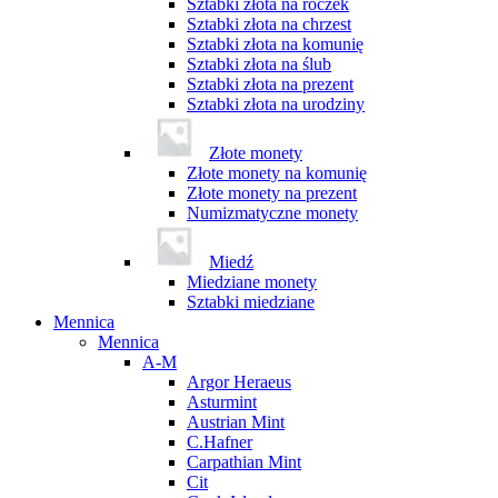
Sztabki złota na roczek
Sztabki złota na chrzest
Sztabki złota na komunię
Sztabki złota na ślub
Sztabki złota na prezent
Sztabki złota na urodziny
Złote monety
Złote monety na komunię
Złote monety na prezent
Numizmatyczne monety
Miedź
Miedziane monety
Sztabki miedziane
Mennica
Mennica
A-M
Argor Heraeus
Asturmint
Austrian Mint
C.Hafner
Carpathian Mint
Cit