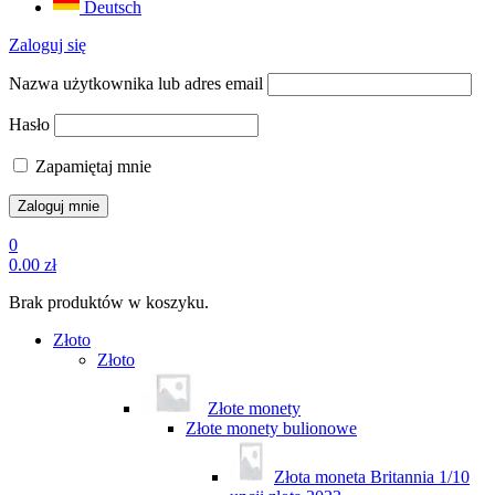
Deutsch
Zaloguj się
Nazwa użytkownika lub adres email
Hasło
Zapamiętaj mnie
0
0.00
zł
Brak produktów w koszyku.
Złoto
Złoto
Złote monety
Złote monety bulionowe
Złota moneta Britannia 1/10