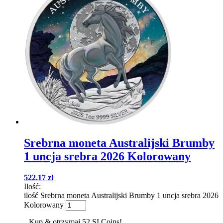
Srebrna moneta Australijski Brumby
1 uncja srebra 2026 Kolorowany
522.17
zł
Ilość:
ilość Srebrna moneta Australijski Brumby 1 uncja srebra 2026
Kolorowany
Kup & otrzymaj 52 SI Coins!