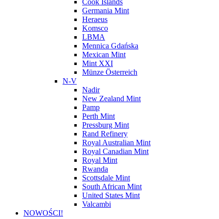
Cook Islands
Germania Mint
Heraeus
Komsco
LBMA
Mennica Gdańska
Mexican Mint
Mint XXI
Münze Österreich
N-V
Nadir
New Zealand Mint
Pamp
Perth Mint
Pressburg Mint
Rand Refinery
Royal Australian Mint
Royal Canadian Mint
Royal Mint
Rwanda
Scottsdale Mint
South African Mint
United States Mint
Valcambi
NOWOŚCI!