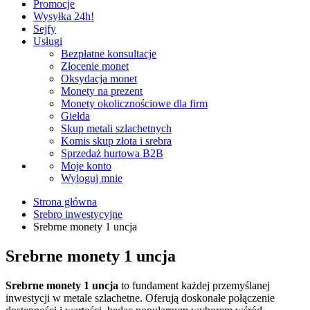
Promocje
Wysyłka 24h!
Sejfy
Usługi
Bezpłatne konsultacje
Złocenie monet
Oksydacja monet
Monety na prezent
Monety okolicznościowe dla firm
Giełda
Skup metali szlachetnych
Komis skup złota i srebra
Sprzedaż hurtowa B2B
Moje konto
Wyloguj mnie
Strona główna
Srebro inwestycyjne
Srebrne monety 1 uncja
Srebrne monety 1 uncja
Srebrne monety 1 uncja
to fundament każdej przemyślanej
inwestycji w metale szlachetne. Oferują doskonałe połączenie