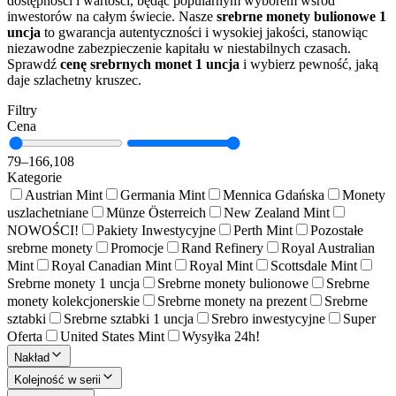
dostępności i wartości, będąc popularnym wyborem wśród
inwestorów na całym świecie. Nasze
srebrne monety bulionowe 1
uncja
to gwarancja autentyczności i wysokiej jakości, stanowiąc
niezawodne zabezpieczenie kapitału w niestabilnych czasach.
Sprawdź
cenę srebrnych monet 1 uncja
i wybierz pewność, jaką
daje szlachetny kruszec.
Filtry
Cena
79
–
166,108
Kategorie
Austrian Mint
Germania Mint
Mennica Gdańska
Monety
uszlachetniane
Münze Österreich
New Zealand Mint
NOWOŚCI!
Pakiety Inwestycyjne
Perth Mint
Pozostałe
srebrne monety
Promocje
Rand Refinery
Royal Australian
Mint
Royal Canadian Mint
Royal Mint
Scottsdale Mint
Srebrne monety 1 uncja
Srebrne monety bulionowe
Srebrne
monety kolekcjonerskie
Srebrne monety na prezent
Srebrne
sztabki
Srebrne sztabki 1 uncja
Srebro inwestycyjne
Super
Oferta
United States Mint
Wysyłka 24h!
Nakład
Kolejność w serii