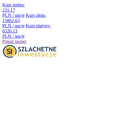
Kurs srebra:
231.17
PLN / uncję
Kurs złota:
15862.63
PLN / uncję
Kurs platyny:
6526.13
PLN / uncję
Pokaż numer