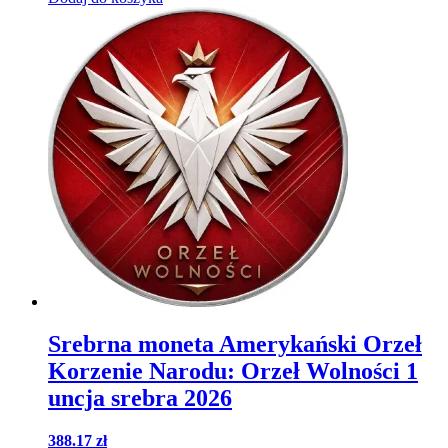
Srebrna moneta Amerykański Orzeł
Korzenie Narodu: Orzeł Wolności 1
uncja srebra 2026
388.17
zł