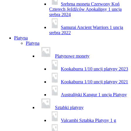
Srebrna moneta Czerwony Koń
Czterech Jeźdźców Apokalipsy 1 uncja
srebra 2024
Samurai Ancient Warriors 1 uncja
srebra 2022
Platyna
Platyna
Platynowe monety
Kookaburra 1/10 uncji platyny 2023
Kookaburra 1/10 uncji platyny 2021
Australijski Kangur 1 uncja Platyny
Sztabki platyny
Valcambi Sztabka Platyny 1 g