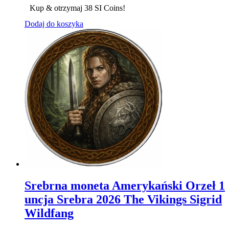
Kup & otrzymaj 38 SI Coins!
Dodaj do koszyka
Srebrna moneta Amerykański Orzeł 1
uncja Srebra 2026 The Vikings Sigrid
Wildfang