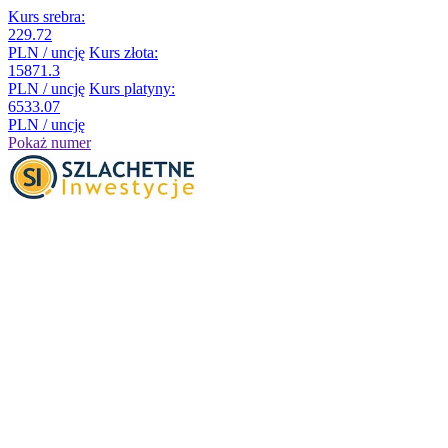
Kurs srebra:
229.72
PLN / uncję
Kurs złota:
15871.3
PLN / uncję
Kurs platyny:
6533.07
PLN / uncję
Pokaż numer