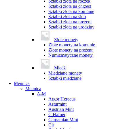
Sztabki złota na roczek
Sztabki złota na chrzest
Sztabki złota na komunię
Sztabki złota na ślub
Sztabki złota na prezent
Sztabki złota na urodziny
Złote monety
Złote monety na komunię
Złote monety na prezent
Numizmatyczne monety
Miedź
Miedziane monety
Sztabki miedziane
Mennica
Mennica
A-M
Argor Heraeus
Asturmint
Austrian Mint
C.Hafner
Carpathian Mint
Cit