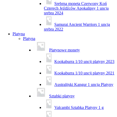
Srebrna moneta Czerwony Koń
Czterech Jeźdźców Apokalipsy 1 uncja
srebra 2024
Samurai Ancient Warriors 1 uncja
srebra 2022
Platyna
Platyna
Platynowe monety
Kookaburra 1/10 uncji platyny 2023
Kookaburra 1/10 uncji platyny 2021
Australijski Kangur 1 uncja Platyny
Sztabki platyny
Valcambi Sztabka Platyny 1 g