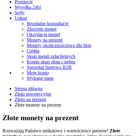
Promocje
Wysyłka 24h!
Sejfy
Usługi
Bezpłatne konsultacje
Złocenie monet
Oksydacja monet
Monety na prezent
Monety okolicznościowe dla firm
Giełda
Skup metali szlachetnych
Komis skup złota i srebra
Sprzedaż hurtowa B2B
Moje konto
Wyloguj mnie
Strona główna
Złoto inwestycyjne
Złoto na prezent
Złote monety na prezent
Złote monety na prezent
Rozważają Państwo unikatowy i wartościowy prezent?
Złote