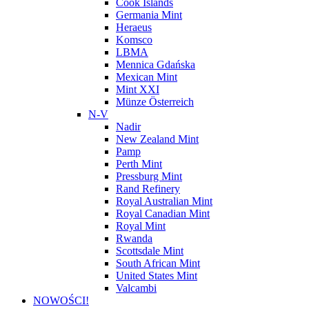
Cook Islands
Germania Mint
Heraeus
Komsco
LBMA
Mennica Gdańska
Mexican Mint
Mint XXI
Münze Österreich
N-V
Nadir
New Zealand Mint
Pamp
Perth Mint
Pressburg Mint
Rand Refinery
Royal Australian Mint
Royal Canadian Mint
Royal Mint
Rwanda
Scottsdale Mint
South African Mint
United States Mint
Valcambi
NOWOŚCI!