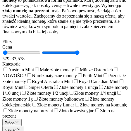
monety
to ponadczasowa forma upominku, którą docenią zarówno
kolekcjonerzy, jak i osoby ceniące trwałe inwestycje. Wybierając
złotą monetę na prezent
, mają Państwo pewność, że dają coś o
trwałej wartości. Zachęcamy do zapoznania się z naszą ofertą, aby
znaleźć idealną monetę, która stanie się nie tylko prezentem, ale
również wyjątkowym symbolem pamięci i zabezpieczeniem
finansowym dla bliskiej osoby.
Filtry
Cena
579
–
33,578
Kategorie
Austrian Mint
Małe złote monety
Münze Österreich
NOWOŚCI!
Numizmatyczne monety
Perth Mint
Pozostałe
złote monety
Royal Australian Mint
Royal Canadian Mint
Royal Mint
Super Oferta
Złote monety 1 uncja
Złote monety
1/10 uncji
Złote monety 1/2 uncji
Złote monety 1/4 uncji
Złote monety 1g
Złote monety bulionowe
Złote monety
kolekcjonerskie
Złote monety Lunar
Złote monety na komunię
Złote monety na prezent
Złoto inwestycyjne
Złoto na
prezent
Próba
Nakład