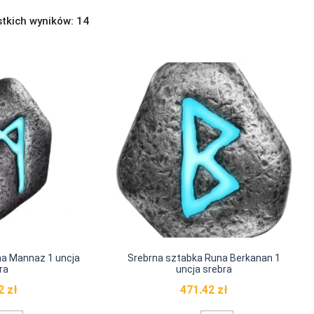
stkich wyników: 14
na Mannaz 1 uncja
Srebrna sztabka Runa Berkanan 1
ra
uncja srebra
42
zł
471.42
zł