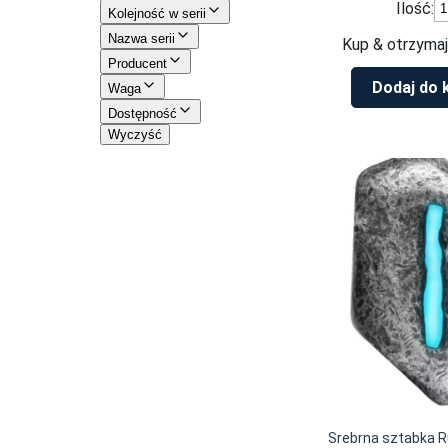
il
Ilość:
Kolejność w serii
S
Nazwa serii
s
Kup & otrzymaj
R
Producent
M
Dodaj do 
Waga
1
Dostępność
un
Wyczyść
s
Srebrna sztabka R