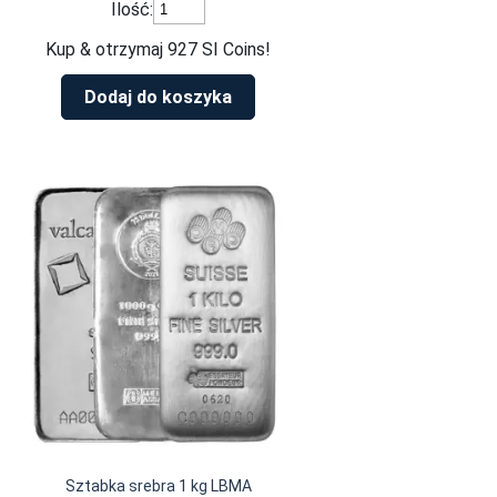
ilość
Ilość:
Argor
Heraeus
Kup & otrzymaj 927 SI Coins!
Niue
sztabka
Dodaj do koszyka
moneta
1
kg
srebra
Sztabka srebra 1 kg LBMA