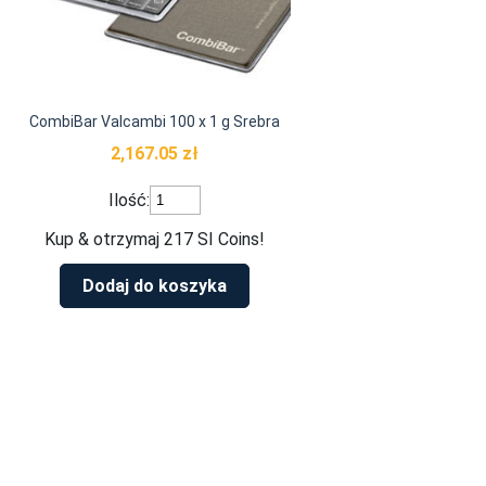
CombiBar Valcambi 100 x 1 g Srebra
2,167.05
zł
ilość
Ilość:
CombiBar
Valcambi
Kup & otrzymaj 217 SI Coins!
100
x
Dodaj do koszyka
1
g
Srebra