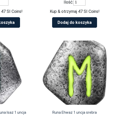
ość
ilość
Ilość:
rebrna
Srebrna
ztabka
sztabka
 47 SI Coins!
Kup & otrzymaj 47 SI Coins!
una
Runa
annaz
Berkanan
koszyka
Dodaj do koszyka
1
cja
uncja
rebra
srebra
una Isaz 1 uncja
Runa Ehwaz 1 uncja srebra