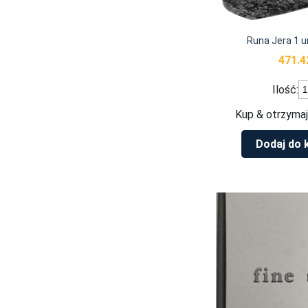
Runa Jera 1 u
471.
il
Ilość:
R
J
Kup & otrzymaj
1
un
Dodaj do 
s