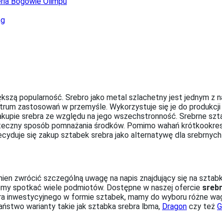
ria Bogowie Olimpu
kg
kszą popularność. Srebro jako metal szlachetny jest jednym z na
ktrum zastosowań w przemyśle. Wykorzystuje się je do produkcji
kupie srebra ze względu na jego wszechstronność. Srebrne sztab
uteczny sposób pomnażania środków. Pomimo wahań krótkookres
ecyduje się zakup sztabek srebra jako alternatywę dla srebrnyc
nien zwrócić szczególną uwagę na napis znajdujący się na sztab
ożemy spotkać wiele podmiotów. Dostępne w naszej ofercie
srebr
inwestycyjnego w formie sztabek, mamy do wyboru różne wagi. 
aństwo warianty takie jak sztabka srebra lbma,
Dragon
czy też
G