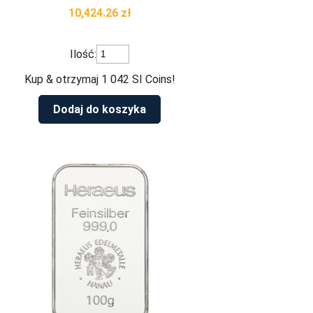
10,424.26
zł
ilość
Ilość:
Sztabka
srebra
Kup & otrzymaj 1 042 SI Coins!
1
kg
Dodaj do koszyka
LBMA