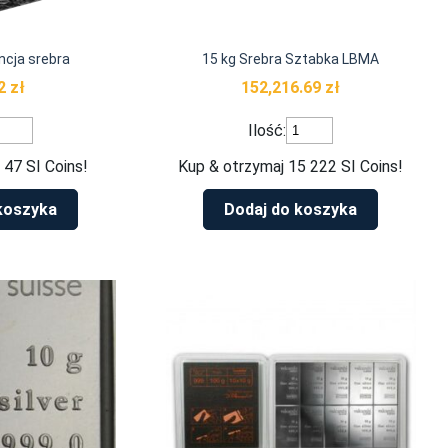
ncja srebra
15 kg Srebra Sztabka LBMA
42
zł
152,216.69
zł
ość
ilość
Ilość:
una
15
era
kg
 47 SI Coins!
Kup & otrzymaj 15 222 SI Coins!
Srebra
cja
Sztabka
koszyka
Dodaj do koszyka
rebra
LBMA