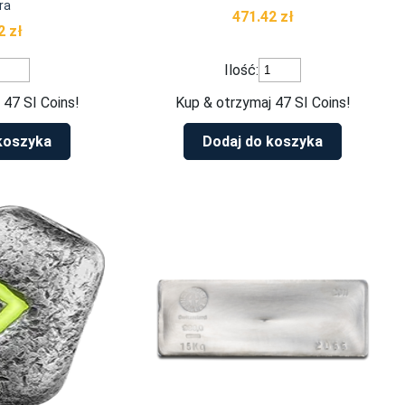
ra
471.42
zł
42
zł
ość
ilość
Ilość:
rebrna
Runa
ztabka
Ehwaz
 47 SI Coins!
Kup & otrzymaj 47 SI Coins!
una
1
az
uncja
koszyka
Dodaj do koszyka
srebra
cja
rebra