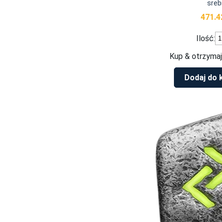
sreb
471.
il
Ilość:
S
s
Kup & otrzymaj
R
Is
Dodaj do 
1
un
s