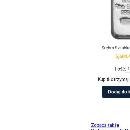
Srebra Sztabk
5,604.
il
Ilość:
S
S
Kup & otrzymaj 
L
5
Dodaj do 
g
Zobacz także