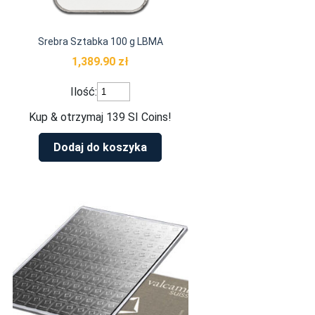
Srebra Sztabka 100 g LBMA
1,389.90
zł
ilość
Ilość:
Srebra
Sztabka
Kup & otrzymaj 139 SI Coins!
100
g
Dodaj do koszyka
LBMA