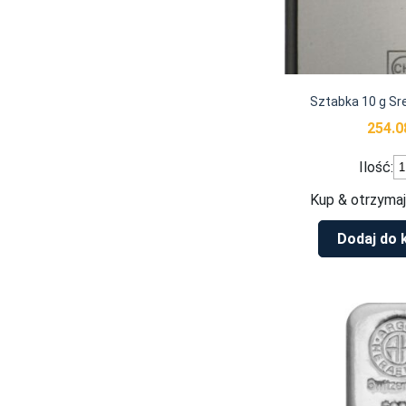
Sztabka 10 g Sr
254.
il
Ilość:
S
1
Kup & otrzymaj
g
S
Dodaj do 
V