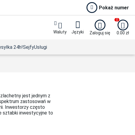
Pokaż numer
0
Waluty
Języki
Zaloguj się
0.00
zł
syłka 24h!
Sejfy
Usługi
2024
nnia 1/10 uncji Platyny 2023 Karol III
szlachetny jest jednym z
im spektrum zastosowań w
ii. Inwestorzy często
e sztabki inwestycyjne to