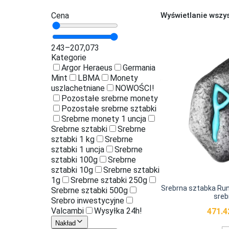
Cena
Wyświetlanie wszy
243
–
207,073
Kategorie
Argor Heraeus
Germania
Mint
LBMA
Monety
uszlachetniane
NOWOŚCI!
Pozostałe srebrne monety
Pozostałe srebrne sztabki
Srebrne monety 1 uncja
Srebrne sztabki
Srebrne
sztabki 1 kg
Srebrne
sztabki 1 uncja
Srebrne
sztabki 100g
Srebrne
sztabki 10g
Srebrne sztabki
1g
Srebrne sztabki 250g
Srebrna sztabka Ru
Srebrne sztabki 500g
sreb
Srebro inwestycyjne
Valcambi
Wysyłka 24h!
471.
Nakład