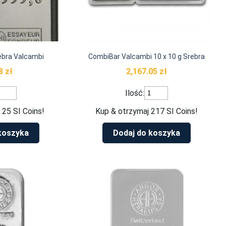
ebra Valcambi
CombiBar Valcambi 10 x 10 g Srebra
08
zł
2,167.05
zł
ość
ilość
Ilość:
ztabka
CombiBar
0
Valcambi
 25 SI Coins!
Kup & otrzymaj 217 SI Coins!
10
rebra
x
koszyka
Dodaj do koszyka
alcambi
10
g
Srebra