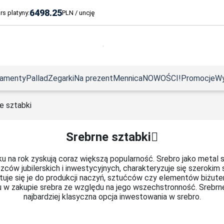
6498.25
rs platyny:
PLN / uncję
iamenty
Pallad
Zegarki
Na prezent
Mennica
NOWOŚCI!
Promocje
Wy
a Lana Germania Mint 1 uncja
Złota sztabka 250 x 1 g Heimerle + Meule UnityBox
Złota moneta Kanadyjski Liść Klonowy 1 g złota
Koala 1 uncja Srebra 2023 Pełne złocenie
Amerykański Orzeł 1 uncja srebra 2023
Srebrna moneta Czerwony Koń Czterech Jeźdźców Apokalipsy 1 uncja srebra 
Samurai Ancient Warriors 1 uncja srebra 2022
Platynowa moneta Brita
e sztabki
Srebrne sztabki
u na rok zyskują coraz większą popularność. Srebro jako metal 
szców jubilerskich i inwestycyjnych, charakteryzuje się szerok
uje się je do produkcji naczyń, sztućców czy elementów biżuter
u w zakupie srebra ze względu na jego wszechstronność. Srebrn
najbardziej klasyczna opcja inwestowania w srebro.