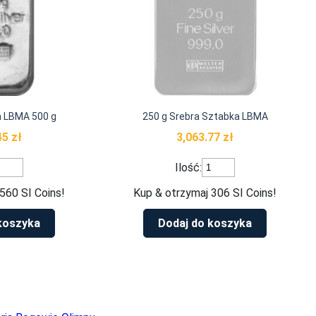
a LBMA 500 g
250 g Srebra Sztabka LBMA
45
zł
3,063.77
zł
ość
ilość
Ilość:
rebra
250
ztabka
g
560 SI Coins!
Kup & otrzymaj 306 SI Coins!
BMA
Srebra
00
Sztabka
koszyka
Dodaj do koszyka
LBMA