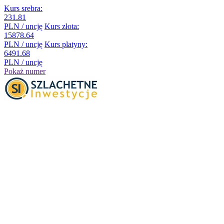
Kurs srebra:
231.81
PLN / uncję
Kurs złota:
15878.64
PLN / uncję
Kurs platyny:
6491.68
PLN / uncję
Pokaż numer