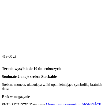
419.00
zł
Termin wysyłki: do 10 dni roboczych
Soulmate 2 uncje srebra Stackable
Srebrna moneta, ukazująca wilki upamietniąjące symbolikę bratnich
dusz.
Brak w magazynie
SKU:
SKU12752
Kategorie:
Monety super premium
,
NOWOŚCI!
,