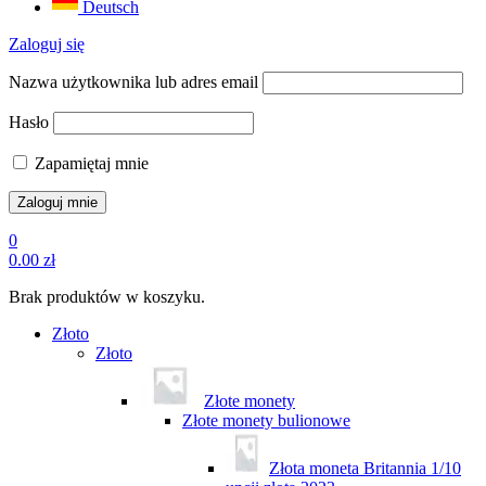
Deutsch
Zaloguj się
Nazwa użytkownika lub adres email
Hasło
Zapamiętaj mnie
0
0.00
zł
Brak produktów w koszyku.
Złoto
Złoto
Złote monety
Złote monety bulionowe
Złota moneta Britannia 1/10