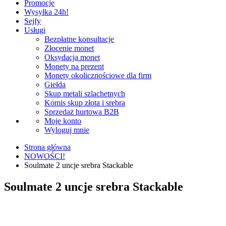
Promocje
Wysyłka 24h!
Sejfy
Usługi
Bezpłatne konsultacje
Złocenie monet
Oksydacja monet
Monety na prezent
Monety okolicznościowe dla firm
Giełda
Skup metali szlachetnych
Komis skup złota i srebra
Sprzedaż hurtowa B2B
Moje konto
Wyloguj mnie
Strona główna
NOWOŚCI!
Soulmate 2 uncje srebra Stackable
Soulmate 2 uncje srebra Stackable