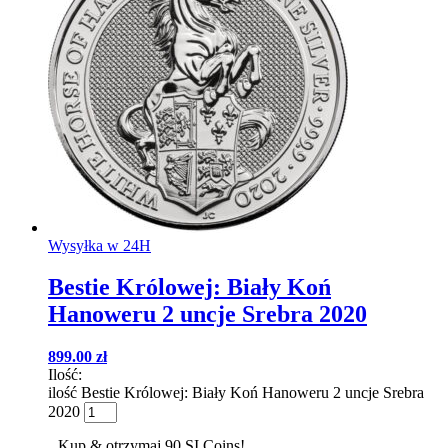
Wysyłka w 24H
Bestie Królowej: Biały Koń
Hanoweru 2 uncje Srebra 2020
899.00
zł
Ilość:
ilość Bestie Królowej: Biały Koń Hanoweru 2 uncje Srebra
2020
Kup & otrzymaj 90 SI Coins!