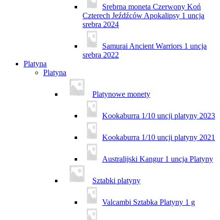
Srebrna moneta Czerwony Koń
Czterech Jeźdźców Apokalipsy 1 uncja
srebra 2024
Samurai Ancient Warriors 1 uncja
srebra 2022
Platyna
Platyna
Platynowe monety
Kookaburra 1/10 uncji platyny 2023
Kookaburra 1/10 uncji platyny 2021
Australijski Kangur 1 uncja Platyny
Sztabki platyny
Valcambi Sztabka Platyny 1 g