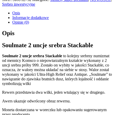
Srebro inwestycyjne
Opis
Informacje dodatkowe
Opinie (0)
Opis
Soulmate 2 uncje srebra Stackable
Soulmate 2 uncje srebra Stackable
to kolejny srebrny numizmat
od mennicy Komsco o niepowtarzalnym kształcie wykonany z 2
uncji srebra próby 999. Zostało on wybity w jakości Stackable, co
oznacza, że walory można układać na siebie w stosy. Walor został
wykonany w jakości Ultra-High Relief oraz Antique. „Soulmate” to
nawiązanie do zjawiska bratnich dusz, których lojalność i oddanie
symbolizują wilki
Rewers przedstawia dwa wilki, jeden wtulający się w drugiego.
Awers ukazuje odwrócony obraz rewersu.
Moneta dostarczana w woreczku lub opakowaniu sugerowanym
przez producenta.