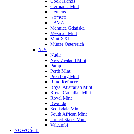
Cook Islands
Germania Mint
Heraeus
Komsco
LBMA
Mennica Gdańska
Mexican Mint
Mint XXI
Münze Österreich
N-V
Nadir
New Zealand Mint
Pamp
Perth Mint
Pressburg Mint
Rand Refinery
Royal Australian Mint
Royal Canadian Mint
Royal Mint
Rwanda
Scottsdale Mint
South African Mint
United States Mint
Valcambi
NOWOŚCI!