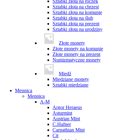
Sztabki złota na roczek
Sztabki złota na chrzest
Sztabki złota na komunię
Sztabki złota na ślub
Sztabki złota na prezent
Sztabki złota na urodziny
Złote monety
Złote monety na komunię
Złote monety na prezent
Numizmatyczne monety
Miedź
Miedziane monety
Sztabki miedziane
Mennica
Mennica
A-M
Argor Heraeus
Asturmint
Austrian Mint
C.Hafner
Carpathian Mint
Cit