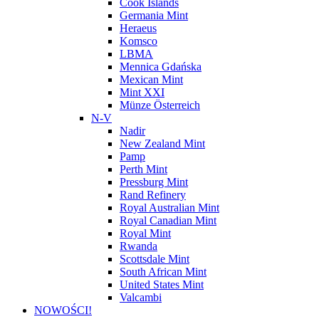
Cook Islands
Germania Mint
Heraeus
Komsco
LBMA
Mennica Gdańska
Mexican Mint
Mint XXI
Münze Österreich
N-V
Nadir
New Zealand Mint
Pamp
Perth Mint
Pressburg Mint
Rand Refinery
Royal Australian Mint
Royal Canadian Mint
Royal Mint
Rwanda
Scottsdale Mint
South African Mint
United States Mint
Valcambi
NOWOŚCI!