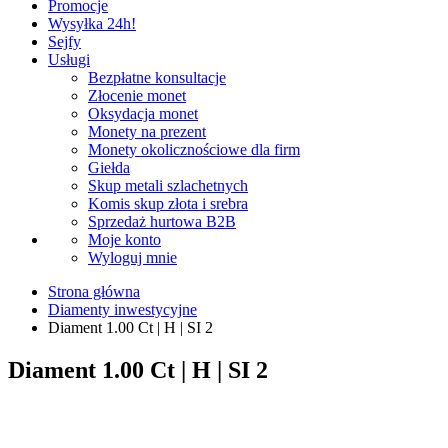
Promocje
Wysyłka 24h!
Sejfy
Usługi
Bezpłatne konsultacje
Złocenie monet
Oksydacja monet
Monety na prezent
Monety okolicznościowe dla firm
Giełda
Skup metali szlachetnych
Komis skup złota i srebra
Sprzedaż hurtowa B2B
Moje konto
Wyloguj mnie
Strona główna
Diamenty inwestycyjne
Diament 1.00 Ct | H | SI 2
Diament 1.00 Ct | H | SI 2