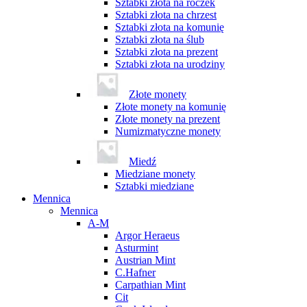
Sztabki złota na roczek
Sztabki złota na chrzest
Sztabki złota na komunię
Sztabki złota na ślub
Sztabki złota na prezent
Sztabki złota na urodziny
Złote monety
Złote monety na komunię
Złote monety na prezent
Numizmatyczne monety
Miedź
Miedziane monety
Sztabki miedziane
Mennica
Mennica
A-M
Argor Heraeus
Asturmint
Austrian Mint
C.Hafner
Carpathian Mint
Cit