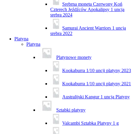
Srebrna moneta Czerwony Koń
Czterech Jeźdźców Apokalipsy 1 uncja
srebra 2024
Samurai Ancient Warriors 1 uncja
srebra 2022
Platyna
Platyna
Platynowe monety
Kookaburra 1/10 uncji platyny 2023
Kookaburra 1/10 uncji platyny 2021
Australijski Kangur 1 uncja Platyny
Sztabki platyny
Valcambi Sztabka Platyny 1 g