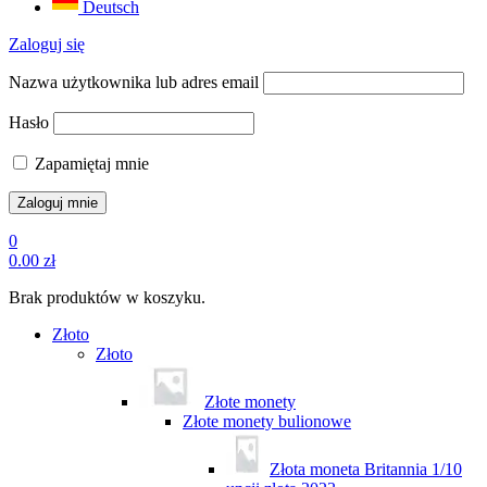
Deutsch
Zaloguj się
Nazwa użytkownika lub adres email
Hasło
Zapamiętaj mnie
0
0.00
zł
Brak produktów w koszyku.
Złoto
Złoto
Złote monety
Złote monety bulionowe
Złota moneta Britannia 1/10