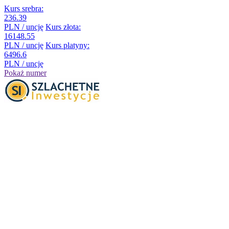
Kurs srebra:
236.39
PLN / uncję
Kurs złota:
16148.55
PLN / uncję
Kurs platyny:
6496.6
PLN / uncję
Pokaż numer