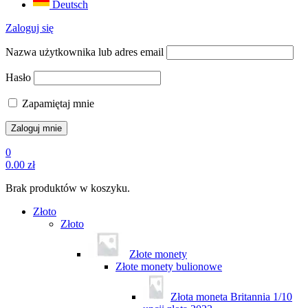
Deutsch
Zaloguj się
Nazwa użytkownika lub adres email
Hasło
Zapamiętaj mnie
0
0.00
zł
Brak produktów w koszyku.
Złoto
Złoto
Złote monety
Złote monety bulionowe
Złota moneta Britannia 1/10