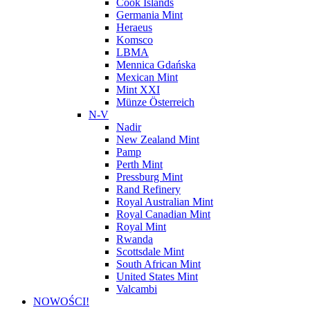
Cook Islands
Germania Mint
Heraeus
Komsco
LBMA
Mennica Gdańska
Mexican Mint
Mint XXI
Münze Österreich
N-V
Nadir
New Zealand Mint
Pamp
Perth Mint
Pressburg Mint
Rand Refinery
Royal Australian Mint
Royal Canadian Mint
Royal Mint
Rwanda
Scottsdale Mint
South African Mint
United States Mint
Valcambi
NOWOŚCI!