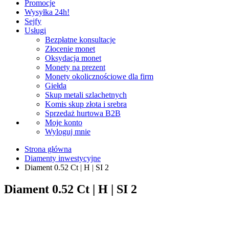
Promocje
Wysyłka 24h!
Sejfy
Usługi
Bezpłatne konsultacje
Złocenie monet
Oksydacja monet
Monety na prezent
Monety okolicznościowe dla firm
Giełda
Skup metali szlachetnych
Komis skup złota i srebra
Sprzedaż hurtowa B2B
Moje konto
Wyloguj mnie
Strona główna
Diamenty inwestycyjne
Diament 0.52 Ct | H | SI 2
Diament 0.52 Ct | H | SI 2