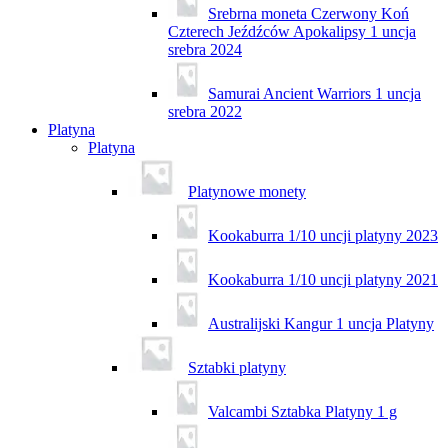
Srebrna moneta Czerwony Koń
Czterech Jeźdźców Apokalipsy 1 uncja
srebra 2024
Samurai Ancient Warriors 1 uncja
srebra 2022
Platyna
Platyna
Platynowe monety
Kookaburra 1/10 uncji platyny 2023
Kookaburra 1/10 uncji platyny 2021
Australijski Kangur 1 uncja Platyny
Sztabki platyny
Valcambi Sztabka Platyny 1 g