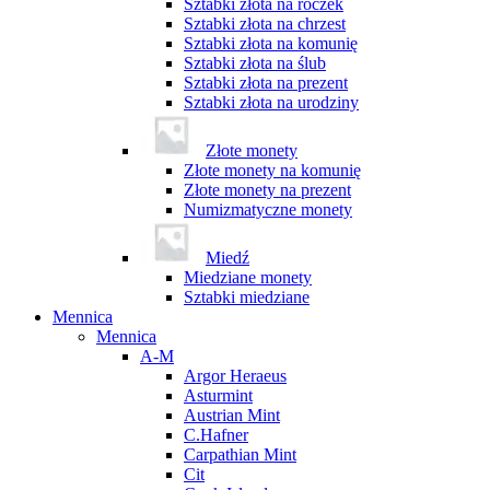
Sztabki złota na roczek
Sztabki złota na chrzest
Sztabki złota na komunię
Sztabki złota na ślub
Sztabki złota na prezent
Sztabki złota na urodziny
Złote monety
Złote monety na komunię
Złote monety na prezent
Numizmatyczne monety
Miedź
Miedziane monety
Sztabki miedziane
Mennica
Mennica
A-M
Argor Heraeus
Asturmint
Austrian Mint
C.Hafner
Carpathian Mint
Cit