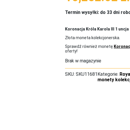
Termin wysyłki: do 33 dni ro
Koronacja Króla Karola III 1 uncja
Złota moneta kolekcjonerska.
Sprawdź również monetę
Koronacj
oferty!
Brak w magazynie
SKU:
SKU11681
Kategorie:
Roya
monety kolekc