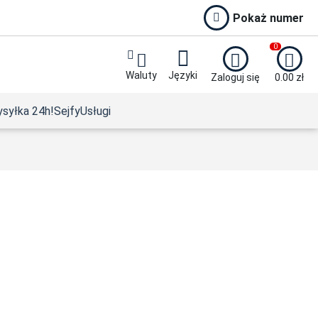
Pokaż numer
0
Waluty
Języki
Zaloguj się
0.00
zł
syłka 24h!
Sejfy
Usługi
2024
nnia 1/10 uncji Platyny 2023 Karol III