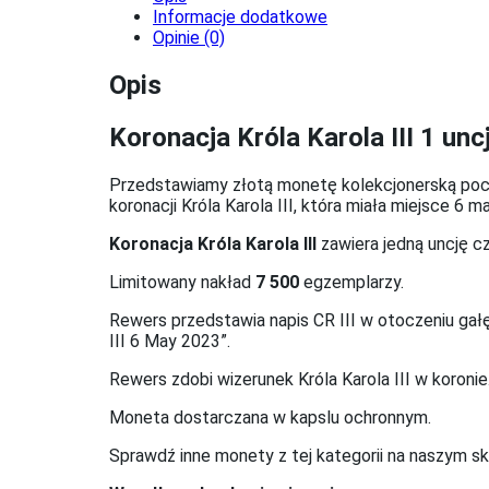
Informacje dodatkowe
Opinie (0)
Opis
Koronacja Króla Karola III 1 unc
Przedstawiamy złotą monetę kolekcjonerską po
koronacji Króla Karola III, która miała miejsce 6 m
Koronacja Króla Karola III
zawiera jedną uncję c
Limitowany nakład
7 500
egzemplarzy.
Rewers przedstawia napis CR III w otoczeniu gał
III 6 May 2023”.
Rewers zdobi wizerunek Króla Karola III w koronie
Moneta dostarczana w kapslu ochronnym.
Sprawdź inne monety z tej kategorii na naszym sk