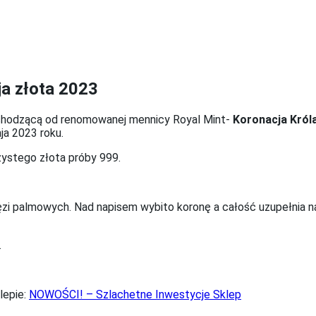
ja złota 2023
chodzącą od renomowanej mennicy Royal Mint-
Koronacja Króla 
aja 2023 roku.
zystego złota próby 999.
ęzi palmowych. Nad napisem wybito koronę a całość uzupełnia na
.
lepie:
NOWOŚCI! – Szlachetne Inwestycje Sklep