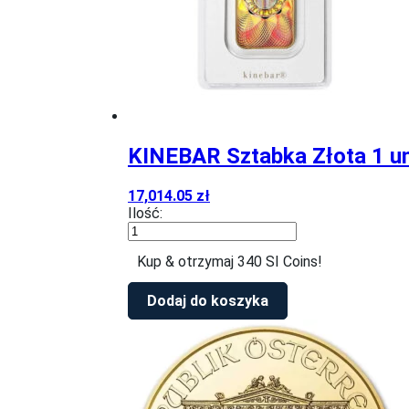
KINEBAR Sztabka Złota 1 u
17,014.05
zł
Ilość:
ilość
KINEBAR
Kup & otrzymaj 340 SI Coins!
Sztabka
Złota
1
Dodaj do koszyka
uncja