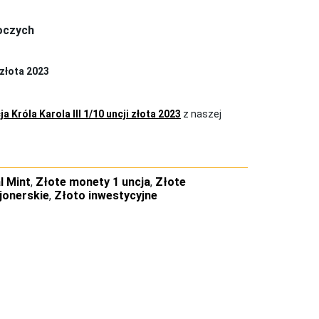
boczych
 złota 2023
a Króla Karola III 1/10 uncji złota 2023
z naszej
l Mint
,
Złote monety 1 uncja
,
Złote
jonerskie
,
Złoto inwestycyjne