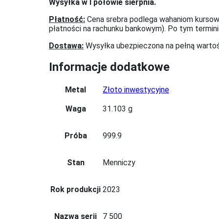
Wysyłka w I połowie sierpnia.
Płatność:
Cena srebra podlega wahaniom kursowy
płatności na rachunku bankowym). Po tym termin
Dostawa:
Wysyłka ubezpieczona na pełną wartoś
Informacje dodatkowe
Metal
Złoto inwestycyjne
Waga
31.103 g
Próba
999.9
Stan
Menniczy
Rok produkcji
2023
Nazwa serii
7 500