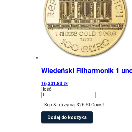
Wiedeński Filharmonik 1 unc
16,301.83
zł
Ilość:
ilość
Wiedeński
Kup & otrzymaj 326 SI Coins!
Filharmonik
1
uncja
Dodaj do koszyka
Złota
lata