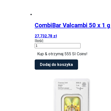
CombiBar Valcambi 50 x 1 g
27,732.78
zł
Ilość:
ilość
CombiBar
Kup & otrzymaj 555 SI Coins!
Valcambi
50
x
Dodaj do koszyka
1
g
Złota