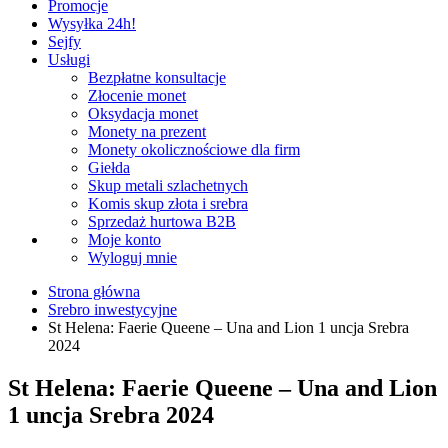
Promocje
Wysyłka 24h!
Sejfy
Usługi
Bezpłatne konsultacje
Złocenie monet
Oksydacja monet
Monety na prezent
Monety okolicznościowe dla firm
Giełda
Skup metali szlachetnych
Komis skup złota i srebra
Sprzedaż hurtowa B2B
Moje konto
Wyloguj mnie
Strona główna
Srebro inwestycyjne
St Helena: Faerie Queene – Una and Lion 1 uncja Srebra
2024
St Helena: Faerie Queene – Una and Lion
1 uncja Srebra 2024