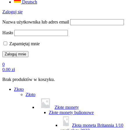
Deutsch
Zaloguj się
Nazwa użytkownika lub adres email
Hasło
Zapamiętaj mnie
0
0.00
zł
Brak produktów w koszyku.
Złoto
Złoto
Złote monety
Złote monety bulionowe
Złota moneta Britannia 1/10