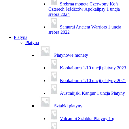
Srebrna moneta Czerwony Koń
Czterech Jeźdźców Apokalipsy 1 uncja
srebra 2024
Samurai Ancient Warriors 1 uncja
srebra 2022
Platyna
Platyna
Platynowe monety
Kookaburra 1/10 uncji platyny 2023
Kookaburra 1/10 uncji platyny 2021
Australijski Kangur 1 uncja Platyny
Sztabki platyny
Valcambi Sztabka Platyny 1 g