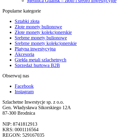
Mennica Gdańsk – złoto i srebro inwestycyjne
Popularne kategorie
Sztabki złota
Złote monety bulionowe
Złote monety kolekcjonerskie
Srebrne monety bulionowe
Srebrne monety kolekcjonerskie
Platyna inwestycyjna
Akcesoria
Giełda metali szlachetnych
Sprzedaż hurtowa B2B
Obserwuj nas
Facebook
Instagram
Szlachetne Inwestycje sp. z o.o.
Gen. Władysława Sikorskiego 12A
87-300 Brodnica
NIP: 8741812913
KRS: 0001116564
REGON: 529167035