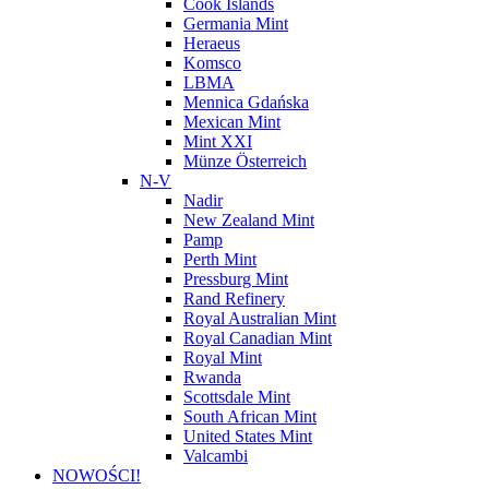
Cook Islands
Germania Mint
Heraeus
Komsco
LBMA
Mennica Gdańska
Mexican Mint
Mint XXI
Münze Österreich
N-V
Nadir
New Zealand Mint
Pamp
Perth Mint
Pressburg Mint
Rand Refinery
Royal Australian Mint
Royal Canadian Mint
Royal Mint
Rwanda
Scottsdale Mint
South African Mint
United States Mint
Valcambi
NOWOŚCI!