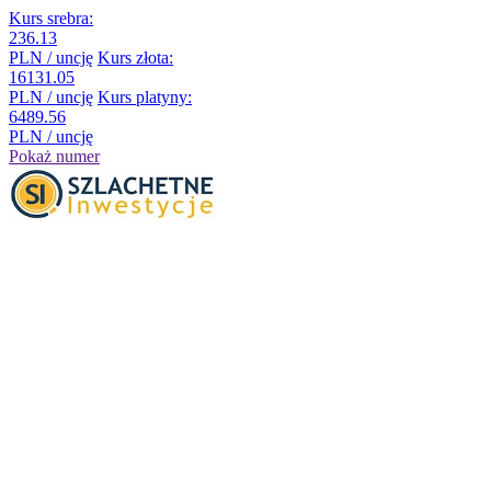
Kurs srebra:
236.13
PLN / uncję
Kurs złota:
16131.05
PLN / uncję
Kurs platyny:
6489.56
PLN / uncję
Pokaż numer