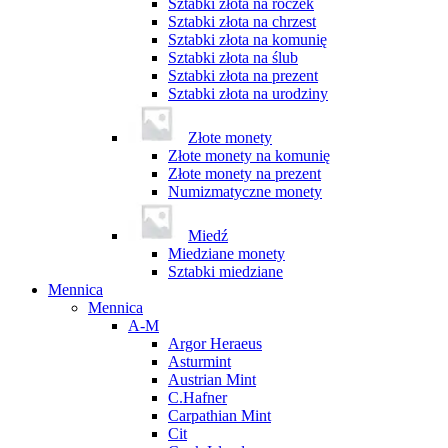
Sztabki złota na roczek
Sztabki złota na chrzest
Sztabki złota na komunię
Sztabki złota na ślub
Sztabki złota na prezent
Sztabki złota na urodziny
Złote monety
Złote monety na komunię
Złote monety na prezent
Numizmatyczne monety
Miedź
Miedziane monety
Sztabki miedziane
Mennica
Mennica
A-M
Argor Heraeus
Asturmint
Austrian Mint
C.Hafner
Carpathian Mint
Cit