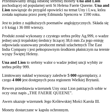
Przedstawiamy
drugą odsłonę srebrnej monety
Una and Lion
pochodzącej od popularnej serii St Helena Faerie Queene.
Una and
Lion
nawiązuje do przygód opowieści na temat Uny i Lwa, która
została napisana przez poetę Edmunda Spencera w 1590 roku.
Jest to jeden z najdłuższych poematów anglojęzycznych. Składa się
z 6 ksiąg i 36 000 wierszy.
Produkt został wykonany z czystego srebra próby Ag.999, o wadze
jednej uncji trojańskiej średnicy liczącej 38,6 mm Za jego emisję
odpowiada szanowany producent metali szlachetnych The East
India Company i jest pełnoprawnym środkiem płatniczym na terenie
wyspy Świętej Heleny.
Una and Lion
to srebrny walor o wadze jednej uncji wybity ze
srebra próby 999.
Limitowany nakład wynoszący zaledwie
5 000
egzemplarzy, z
czego
4 000
jest
dostępnych poza regionem Wielkiej Brytanii.
Rewers przedstawia wizerunek Uny oraz Lion patrzących sobie w
oczy oraz napis „THE FAERIE QUEENE”.
Awers ukazuje wizerunek Jego Królewskiej Mości Karola III.
Monety dostarczane w kapslu ochronnym.