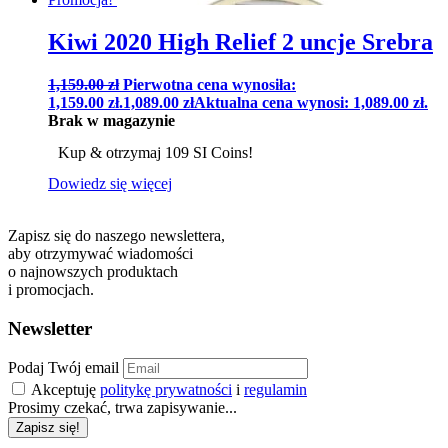
Kiwi 2020 High Relief 2 uncje Srebra
1,159.00
zł
Pierwotna cena wynosiła:
1,159.00 zł.
1,089.00
zł
Aktualna cena wynosi: 1,089.00 zł.
Brak w magazynie
Kup & otrzymaj 109 SI Coins!
Dowiedz się więcej
Zapisz się do naszego newslettera,
aby otrzymywać wiadomości
o najnowszych produktach
i promocjach.
Newsletter
Podaj Twój email
Akceptuję
politykę prywatności
i
regulamin
Prosimy czekać, trwa zapisywanie...
Zapisz się!