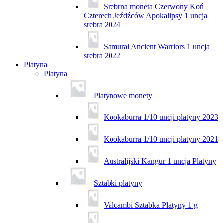
Srebrna moneta Czerwony Koń
Czterech Jeźdźców Apokalipsy 1 uncja
srebra 2024
Samurai Ancient Warriors 1 uncja
srebra 2022
Platyna
Platyna
Platynowe monety
Kookaburra 1/10 uncji platyny 2023
Kookaburra 1/10 uncji platyny 2021
Australijski Kangur 1 uncja Platyny
Sztabki platyny
Valcambi Sztabka Platyny 1 g