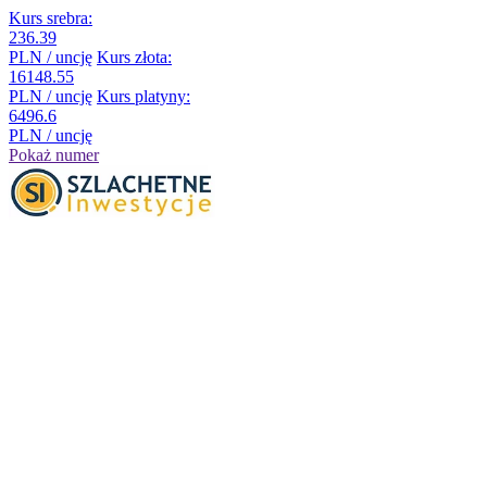
Kurs srebra:
236.39
PLN / uncję
Kurs złota:
16148.55
PLN / uncję
Kurs platyny:
6496.6
PLN / uncję
Pokaż numer