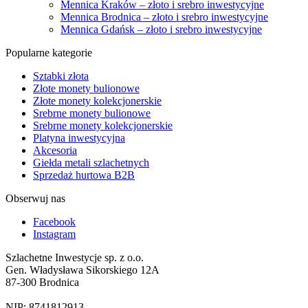
Mennica Kraków – złoto i srebro inwestycyjne
Mennica Brodnica – złoto i srebro inwestycyjne
Mennica Gdańsk – złoto i srebro inwestycyjne
Popularne kategorie
Sztabki złota
Złote monety bulionowe
Złote monety kolekcjonerskie
Srebrne monety bulionowe
Srebrne monety kolekcjonerskie
Platyna inwestycyjna
Akcesoria
Giełda metali szlachetnych
Sprzedaż hurtowa B2B
Obserwuj nas
Facebook
Instagram
Szlachetne Inwestycje sp. z o.o.
Gen. Władysława Sikorskiego 12A
87-300 Brodnica
NIP: 8741812913