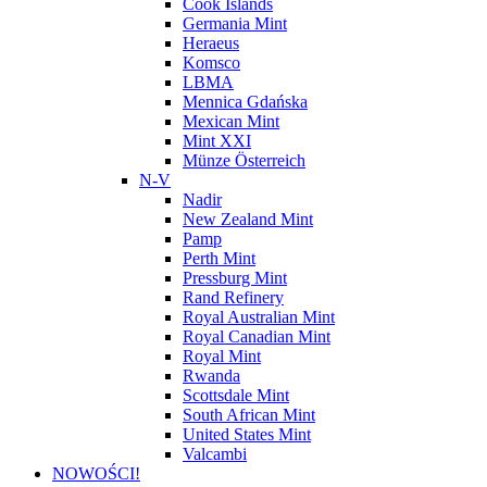
Cook Islands
Germania Mint
Heraeus
Komsco
LBMA
Mennica Gdańska
Mexican Mint
Mint XXI
Münze Österreich
N-V
Nadir
New Zealand Mint
Pamp
Perth Mint
Pressburg Mint
Rand Refinery
Royal Australian Mint
Royal Canadian Mint
Royal Mint
Rwanda
Scottsdale Mint
South African Mint
United States Mint
Valcambi
NOWOŚCI!