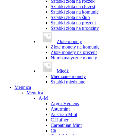
Sztabki złota na roczek
Sztabki złota na chrzest
Sztabki złota na komunię
Sztabki złota na ślub
Sztabki złota na prezent
Sztabki złota na urodziny
Złote monety
Złote monety na komunię
Złote monety na prezent
Numizmatyczne monety
Miedź
Miedziane monety
Sztabki miedziane
Mennica
Mennica
A-M
Argor Heraeus
Asturmint
Austrian Mint
C.Hafner
Carpathian Mint
Cit