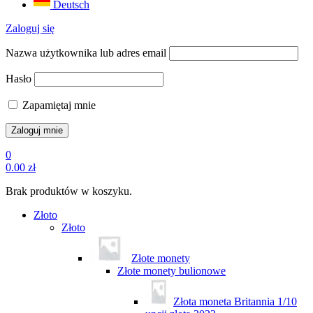
Deutsch
Zaloguj się
Nazwa użytkownika lub adres email
Hasło
Zapamiętaj mnie
0
0.00
zł
Brak produktów w koszyku.
Złoto
Złoto
Złote monety
Złote monety bulionowe
Złota moneta Britannia 1/10