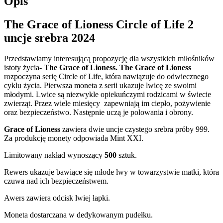
Opis
The Grace of Lioness Circle of Life 2
uncje srebra 2024
Przedstawiamy interesującą propozycję dla wszystkich miłośników
istoty życia-
The Grace of Lioness. The Grace of Lioness
rozpoczyna serię Circle of Life, która nawiązuje do odwiecznego
cyklu życia. Pierwsza moneta z serii ukazuje lwicę ze swoimi
młodymi. Lwice są niezwykle opiekuńczymi rodzicami w świecie
zwierząt. Przez wiele miesięcy zapewniają im ciepło, pożywienie
oraz bezpieczeństwo. Następnie uczą je polowania i obrony.
Grace of Lioness
zawiera dwie uncje czystego srebra próby 999.
Za produkcję monety odpowiada Mint XXI.
Limitowany nakład wynoszący
500
sztuk.
Rewers ukazuje bawiące się młode lwy w towarzystwie matki, która
czuwa nad ich bezpieczeństwem.
Awers zawiera odcisk lwiej łapki.
Moneta dostarczana w dedykowanym pudełku.