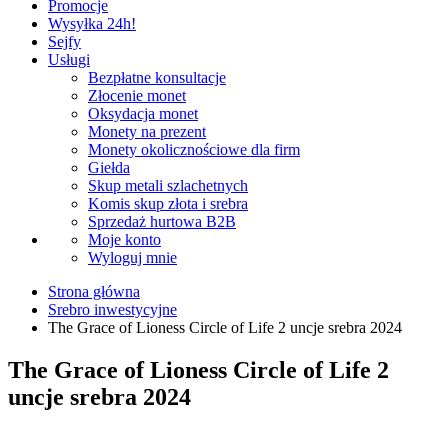
Promocje
Wysyłka 24h!
Sejfy
Usługi
Bezpłatne konsultacje
Złocenie monet
Oksydacja monet
Monety na prezent
Monety okolicznościowe dla firm
Giełda
Skup metali szlachetnych
Komis skup złota i srebra
Sprzedaż hurtowa B2B
Moje konto
Wyloguj mnie
Strona główna
Srebro inwestycyjne
The Grace of Lioness Circle of Life 2 uncje srebra 2024
The Grace of Lioness Circle of Life 2
uncje srebra 2024