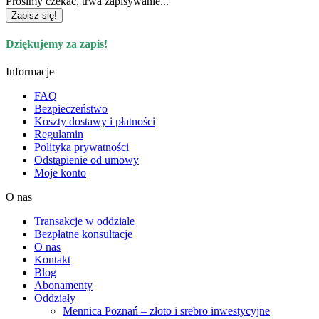
Prosimy czekać, trwa zapisywanie...
Zapisz się!
Dziękujemy za zapis!
Informacje
FAQ
Bezpieczeństwo
Koszty dostawy i płatności
Regulamin
Polityka prywatności
Odstąpienie od umowy
Moje konto
O nas
Transakcje w oddziale
Bezpłatne konsultacje
O nas
Kontakt
Blog
Abonamenty
Oddziały
Mennica Poznań – złoto i srebro inwestycyjne