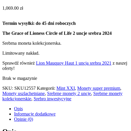
1,069.00
zł
Termin wysyłki: do 45 dni roboczych
The Grace of Lioness Circle of Life 2 uncje srebra 2024
Srebrna moneta kolekcjonerska.
Limitowany nakład.
Sprawdź również
Lion Mauquoy Haut 1 uncja srebra 2021
z naszej
oferty!
Brak w magazynie
SKU:
SKU12557
Kategorii:
Mint XXI
,
Monety super premium
,
Monety uszlachetniane
,
Srebrne monety 2 uncje
,
Srebrne monety
kolekcjonerskie
,
Srebro inwestycyjne
Opis
Informacje dodatkowe
Opinie (0)