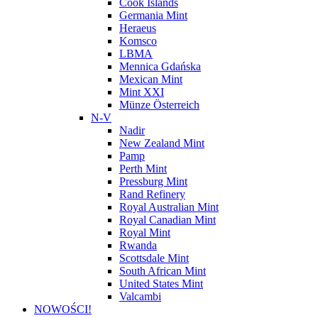
Cook Islands
Germania Mint
Heraeus
Komsco
LBMA
Mennica Gdańska
Mexican Mint
Mint XXI
Münze Österreich
N-V
Nadir
New Zealand Mint
Pamp
Perth Mint
Pressburg Mint
Rand Refinery
Royal Australian Mint
Royal Canadian Mint
Royal Mint
Rwanda
Scottsdale Mint
South African Mint
United States Mint
Valcambi
NOWOŚCI!