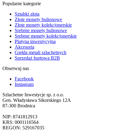
Popularne kategorie
Sztabki złota
Złote monety bulionowe
Złote monety kolekcjonerskie
Srebrne monety bulionowe
Srebrne monety kolekcjonerskie
Platyna inwestycyjna
Akcesoria
Giełda metali szlachetnych
Sprzedaż hurtowa B2B
Obserwuj nas
Facebook
Instagram
Szlachetne Inwestycje sp. z o.o.
Gen. Władysława Sikorskiego 12A
87-300 Brodnica
NIP: 8741812913
KRS: 0001116564
REGON: 529167035