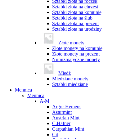
Sztabki złota na roczek
Sztabki złota na chrzest
Sztabki złota na komunię
Sztabki złota na ślub
Sztabki złota na prezent
Sztabki złota na urodziny
Złote monety
Złote monety na komunię
Złote monety na prezent
Numizmatyczne monety
Miedź
Miedziane monety
Sztabki miedziane
Mennica
Mennica
A-M
Argor Heraeus
Asturmint
Austrian Mint
C.Hafner
Carpathian Mint
Cit