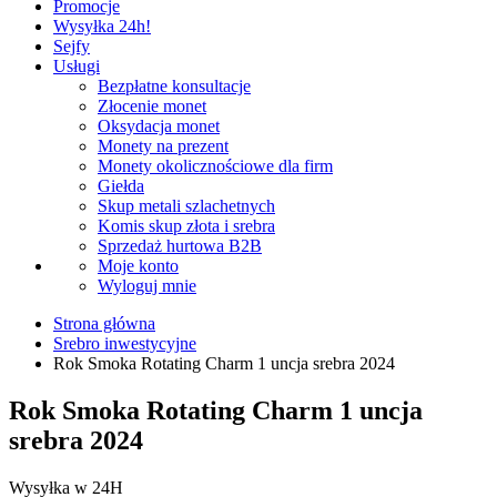
Promocje
Wysyłka 24h!
Sejfy
Usługi
Bezpłatne konsultacje
Złocenie monet
Oksydacja monet
Monety na prezent
Monety okolicznościowe dla firm
Giełda
Skup metali szlachetnych
Komis skup złota i srebra
Sprzedaż hurtowa B2B
Moje konto
Wyloguj mnie
Strona główna
Srebro inwestycyjne
Rok Smoka Rotating Charm 1 uncja srebra 2024
Rok Smoka Rotating Charm 1 uncja
srebra 2024
Wysyłka w 24H