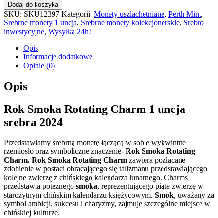
Dodaj do koszyka
SKU:
SKU12397
Kategorii:
Monety uszlachetniane
,
Perth Mint
,
Srebrne monety 1 uncja
,
Srebrne monety kolekcjonerskie
,
Srebro
inwestycyjne
,
Wysyłka 24h!
Opis
Informacje dodatkowe
Opinie (0)
Opis
Rok Smoka Rotating Charm 1 uncja
srebra 2024
Przedstawiamy srebrną monetę łączącą w sobie wykwintne
rzemiosło oraz symboliczne znaczenie-
Rok Smoka Rotating
Charm. Rok Smoka Rotating Charm
zawiera pozłacane
zdobienie w postaci
obracającego się talizmanu przedstawiającego
kolejne zwierzę z chińskiego kalendarza lunarnego. Charms
przedstawia
potężnego
smoka
, reprezentującego piąte zwierzę w
starożytnym chińskim kalendarzu księżycowym.
Smok
, uważany za
symbol ambicji, sukcesu i charyzmy, zajmuje szczególne miejsce w
chińskiej kulturze.