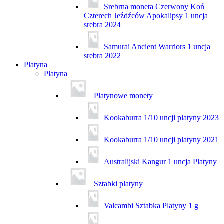
Srebrna moneta Czerwony Koń
Czterech Jeźdźców Apokalipsy 1 uncja
srebra 2024
Samurai Ancient Warriors 1 uncja
srebra 2022
Platyna
Platyna
Platynowe monety
Kookaburra 1/10 uncji platyny 2023
Kookaburra 1/10 uncji platyny 2021
Australijski Kangur 1 uncja Platyny
Sztabki platyny
Valcambi Sztabka Platyny 1 g