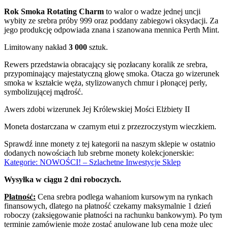
Rok Smoka Rotating Charm
to walor o wadze jednej uncji
wybity ze srebra próby 999 oraz poddany zabiegowi oksydacji. Za
jego produkcję odpowiada znana i szanowana mennica Perth Mint.
Limitowany nakład
3 000
sztuk.
Rewers przedstawia obracający się pozłacany koralik ze srebra,
przypominający majestatyczną głowę smoka. Otacza go wizerunek
smoka w kształcie węża, stylizowanych chmur i płonącej perły,
symbolizującej mądrość.
Awers zdobi wizerunek Jej Królewskiej Mości Elżbiety II
Moneta dostarczana w czarnym etui z
przezroczystym wieczkiem.
Sprawdź inne monety z tej kategorii na naszym sklepie w ostatnio
dodanych nowościach lub srebrne monety kolekcjonerskie:
Kategorie: NOWOŚCI! – Szlachetne Inwestycje Sklep
Wysyłka w ciągu 2 dni roboczych.
Płatność:
Cena srebra podlega wahaniom kursowym na rynkach
finansowych, dlatego na płatność czekamy maksymalnie 1 dzień
roboczy (zaksięgowanie płatności na rachunku bankowym). Po tym
terminie zamówienie może zostać anulowane lub cena może ulec