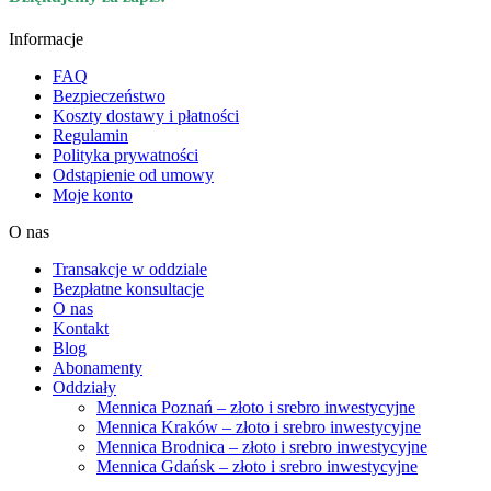
Informacje
FAQ
Bezpieczeństwo
Koszty dostawy i płatności
Regulamin
Polityka prywatności
Odstąpienie od umowy
Moje konto
O nas
Transakcje w oddziale
Bezpłatne konsultacje
O nas
Kontakt
Blog
Abonamenty
Oddziały
Mennica Poznań – złoto i srebro inwestycyjne
Mennica Kraków – złoto i srebro inwestycyjne
Mennica Brodnica – złoto i srebro inwestycyjne
Mennica Gdańsk – złoto i srebro inwestycyjne