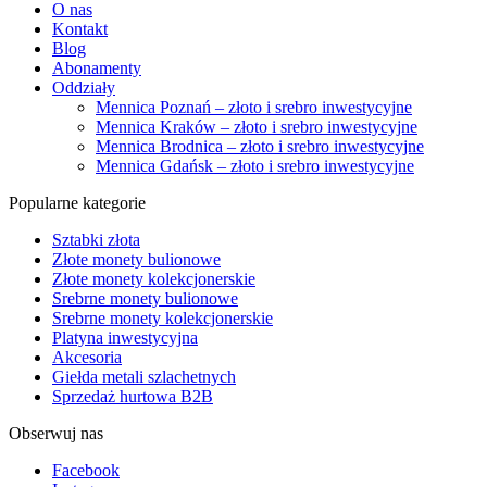
O nas
Kontakt
Blog
Abonamenty
Oddziały
Mennica Poznań – złoto i srebro inwestycyjne
Mennica Kraków – złoto i srebro inwestycyjne
Mennica Brodnica – złoto i srebro inwestycyjne
Mennica Gdańsk – złoto i srebro inwestycyjne
Popularne kategorie
Sztabki złota
Złote monety bulionowe
Złote monety kolekcjonerskie
Srebrne monety bulionowe
Srebrne monety kolekcjonerskie
Platyna inwestycyjna
Akcesoria
Giełda metali szlachetnych
Sprzedaż hurtowa B2B
Obserwuj nas
Facebook