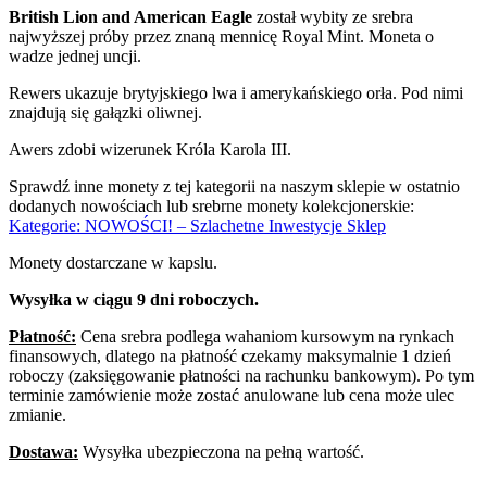
British Lion and American Eagle
został wybity ze srebra
najwyższej próby przez znaną mennicę Royal Mint. Moneta o
wadze jednej uncji.
Rewers ukazuje brytyjskiego lwa i amerykańskiego orła. Pod nimi
znajdują się gałązki oliwnej.
Awers zdobi wizerunek Króla Karola III.
Sprawdź inne monety z tej kategorii na naszym sklepie w ostatnio
dodanych nowościach lub srebrne monety kolekcjonerskie:
Kategorie: NOWOŚCI! – Szlachetne Inwestycje Sklep
Monety dostarczane w kapslu.
Wysyłka w ciągu 9 dni roboczych.
Płatność:
Cena srebra podlega wahaniom kursowym na rynkach
finansowych, dlatego na płatność czekamy maksymalnie 1 dzień
roboczy (zaksięgowanie płatności na rachunku bankowym). Po tym
terminie zamówienie może zostać anulowane lub cena może ulec
zmianie.
Dostawa:
Wysyłka ubezpieczona na pełną wartość.