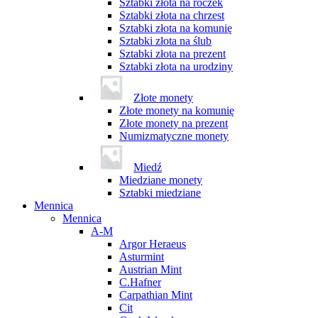
Sztabki złota na roczek
Sztabki złota na chrzest
Sztabki złota na komunię
Sztabki złota na ślub
Sztabki złota na prezent
Sztabki złota na urodziny
Złote monety
Złote monety na komunię
Złote monety na prezent
Numizmatyczne monety
Miedź
Miedziane monety
Sztabki miedziane
Mennica
Mennica
A-M
Argor Heraeus
Asturmint
Austrian Mint
C.Hafner
Carpathian Mint
Cit