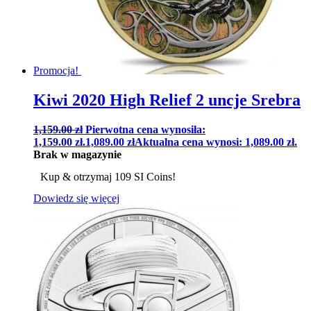
Promocja!
Kiwi 2020 High Relief 2 uncje Srebra
1,159.00
zł
Pierwotna cena wynosiła:
1,159.00 zł.
1,089.00
zł
Aktualna cena wynosi: 1,089.00 zł.
Brak w magazynie
Kup & otrzymaj 109 SI Coins!
Dowiedz się więcej