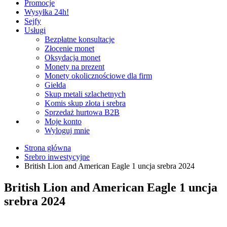
Promocje
Wysyłka 24h!
Sejfy
Usługi
Bezpłatne konsultacje
Złocenie monet
Oksydacja monet
Monety na prezent
Monety okolicznościowe dla firm
Giełda
Skup metali szlachetnych
Komis skup złota i srebra
Sprzedaż hurtowa B2B
Moje konto
Wyloguj mnie
Strona główna
Srebro inwestycyjne
British Lion and American Eagle 1 uncja srebra 2024
British Lion and American Eagle 1 uncja
srebra 2024