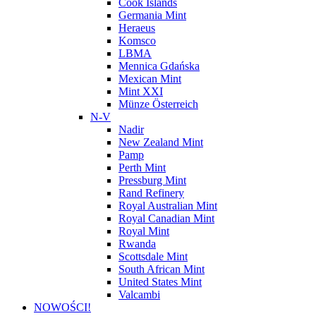
Cook Islands
Germania Mint
Heraeus
Komsco
LBMA
Mennica Gdańska
Mexican Mint
Mint XXI
Münze Österreich
N-V
Nadir
New Zealand Mint
Pamp
Perth Mint
Pressburg Mint
Rand Refinery
Royal Australian Mint
Royal Canadian Mint
Royal Mint
Rwanda
Scottsdale Mint
South African Mint
United States Mint
Valcambi
NOWOŚCI!