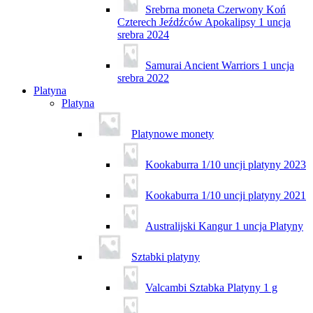
Srebrna moneta Czerwony Koń
Czterech Jeźdźców Apokalipsy 1 uncja
srebra 2024
Samurai Ancient Warriors 1 uncja
srebra 2022
Platyna
Platyna
Platynowe monety
Kookaburra 1/10 uncji platyny 2023
Kookaburra 1/10 uncji platyny 2021
Australijski Kangur 1 uncja Platyny
Sztabki platyny
Valcambi Sztabka Platyny 1 g