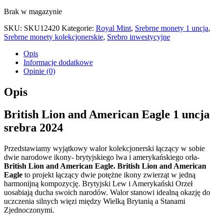
Brak w magazynie
SKU:
SKU12420
Kategorie:
Royal Mint
,
Srebrne monety 1 uncja
,
Srebrne monety kolekcjonerskie
,
Srebro inwestycyjne
Opis
Informacje dodatkowe
Opinie (0)
Opis
British Lion and American Eagle 1 uncja
srebra 2024
Przedstawiamy wyjątkowy walor kolekcjonerski łączący w sobie
dwie narodowe ikony- brytyjskiego lwa i amerykańskiego orła-
British Lion and American Eagle. British Lion and American
Eagle
to projekt łączący dwie potężne ikony zwierząt w jedną
harmonijną kompozycję. Brytyjski Lew i Amerykański Orzeł
uosabiają ducha swoich narodów. Walor stanowi idealną okazję do
uczczenia silnych więzi między Wielką Brytanią a Stanami
Zjednoczonymi.