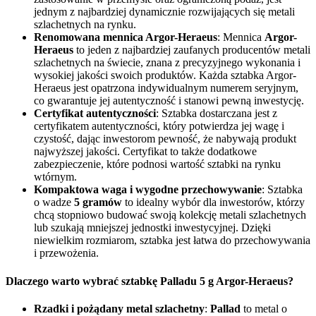
jednym z najbardziej dynamicznie rozwijających się metali
szlachetnych na rynku.
Renomowana mennica Argor-Heraeus
: Mennica
Argor-
Heraeus
to jeden z najbardziej zaufanych producentów metali
szlachetnych na świecie, znana z precyzyjnego wykonania i
wysokiej jakości swoich produktów. Każda sztabka Argor-
Heraeus jest opatrzona indywidualnym numerem seryjnym,
co gwarantuje jej autentyczność i stanowi pewną inwestycję.
Certyfikat autentyczności
: Sztabka dostarczana jest z
certyfikatem autentyczności, który potwierdza jej wagę i
czystość, dając inwestorom pewność, że nabywają produkt
najwyższej jakości. Certyfikat to także dodatkowe
zabezpieczenie, które podnosi wartość sztabki na rynku
wtórnym.
Kompaktowa waga i wygodne przechowywanie
: Sztabka
o wadze
5 gramów
to idealny wybór dla inwestorów, którzy
chcą stopniowo budować swoją kolekcję metali szlachetnych
lub szukają mniejszej jednostki inwestycyjnej. Dzięki
niewielkim rozmiarom, sztabka jest łatwa do przechowywania
i przewożenia.
Dlaczego warto wybrać sztabkę Palladu 5 g Argor-Heraeus?
Rzadki i pożądany metal szlachetny
:
Pallad
to metal o