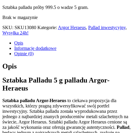
Sztabka palladu próby 999.5 o wadze 5 gram.
Brak w magazynie
SKU:
SKU13080
Kategorie:
Argor Heraeus
,
Pallad inwestycyjny
,
Wysyłka 24h!
Opis
Informacje dodatkowe
Opinie (0)
Opis
Sztabka Palladu 5 g palladu Argor-
Heraeus
Sztabka palladu Argor-Heraeus
to ciekawa propozycja dla
wszystkich, którzy pragną zdywersyfikować swój portfel
inwestycyjny. Sztabka palladu została wyprodukowana przez
jednego z najbardziej znanych producentów metali szlachetnych na
świecie, Argor Heraeus. Sztabki palladu Argor Heraeus cenione są
za jakość wykonania oraz oferują gwarancję autentyczności.
Pallad
,
będący jednym z najrzadszych metali szlachetnych, zyskuje na