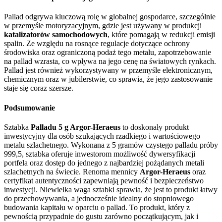
Pallad odgrywa kluczową rolę w globalnej gospodarce, szczególnie
w przemyśle motoryzacyjnym, gdzie jest używany w produkcji
katalizatorów samochodowych
, które pomagają w redukcji emisji
spalin. Ze względu na rosnące regulacje dotyczące ochrony
środowiska oraz ograniczoną podaż tego metalu, zapotrzebowanie
na pallad wzrasta, co wpływa na jego cenę na światowych rynkach.
Pallad jest również wykorzystywany w przemyśle elektronicznym,
chemicznym oraz w jubilerstwie, co sprawia, że jego zastosowanie
staje się coraz szersze.
Podsumowanie
Sztabka
Palladu 5 g Argor-Heraeus
to doskonały produkt
inwestycyjny dla osób szukających rzadkiego i wartościowego
metalu szlachetnego. Wykonana z 5 gramów czystego palladu próby
999,5, sztabka oferuje inwestorom możliwość dywersyfikacji
portfela oraz dostęp do jednego z najbardziej pożądanych metali
szlachetnych na świecie. Renoma mennicy
Argor-Heraeus
oraz
certyfikat autentyczności zapewniają pewność i bezpieczeństwo
inwestycji. Niewielka waga sztabki sprawia, że jest to produkt łatwy
do przechowywania, a jednocześnie idealny do stopniowego
budowania kapitału w oparciu o pallad. To produkt, który z
pewnością przypadnie do gustu zarówno początkującym, jak i