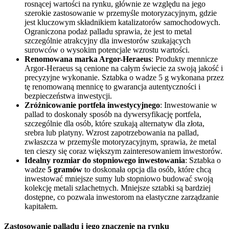
rosnącej wartości na rynku, głównie ze względu na jego
szerokie zastosowanie w przemyśle motoryzacyjnym, gdzie
jest kluczowym składnikiem katalizatorów samochodowych.
Ograniczona podaż palladu sprawia, że jest to metal
szczególnie atrakcyjny dla inwestorów szukających
surowców o wysokim potencjale wzrostu wartości.
Renomowana marka Argor-Heraeus
: Produkty mennicze
Argor-Heraeus są cenione na całym świecie za swoją jakość i
precyzyjne wykonanie. Sztabka o wadze 5 g wykonana przez
tę renomowaną mennicę to gwarancja autentyczności i
bezpieczeństwa inwestycji.
Zróżnicowanie portfela inwestycyjnego
: Inwestowanie w
pallad to doskonały sposób na dywersyfikację portfela,
szczególnie dla osób, które szukają alternatyw dla złota,
srebra lub platyny. Wzrost zapotrzebowania na pallad,
zwłaszcza w przemyśle motoryzacyjnym, sprawia, że metal
ten cieszy się coraz większym zainteresowaniem inwestorów.
Idealny rozmiar do stopniowego inwestowania
: Sztabka o
wadze
5 gramów
to doskonała opcja dla osób, które chcą
inwestować mniejsze sumy lub stopniowo budować swoją
kolekcję metali szlachetnych. Mniejsze sztabki są bardziej
dostępne, co pozwala inwestorom na elastyczne zarządzanie
kapitałem.
Zastosowanie palladu i jego znaczenie na rynku