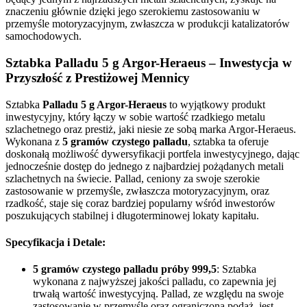
znaczeniu głównie dzięki jego szerokiemu zastosowaniu w
przemyśle motoryzacyjnym, zwłaszcza w produkcji katalizatorów
samochodowych.
Sztabka Palladu 5 g Argor-Heraeus – Inwestycja w
Przyszłość z Prestiżowej Mennicy
Sztabka
Palladu 5 g Argor-Heraeus
to wyjątkowy produkt
inwestycyjny, który łączy w sobie wartość rzadkiego metalu
szlachetnego oraz prestiż, jaki niesie ze sobą marka Argor-Heraeus.
Wykonana z
5 gramów czystego palladu
, sztabka ta oferuje
doskonałą możliwość dywersyfikacji portfela inwestycyjnego, dając
jednocześnie dostęp do jednego z najbardziej pożądanych metali
szlachetnych na świecie. Pallad, ceniony za swoje szerokie
zastosowanie w przemyśle, zwłaszcza motoryzacyjnym, oraz
rzadkość, staje się coraz bardziej popularny wśród inwestorów
poszukujących stabilnej i długoterminowej lokaty kapitału.
Specyfikacja i Detale:
5 gramów czystego palladu próby 999,5
: Sztabka
wykonana z najwyższej jakości palladu, co zapewnia jej
trwałą wartość inwestycyjną. Pallad, ze względu na swoje
zastosowanie w przemyśle oraz ograniczoną podaż, jest