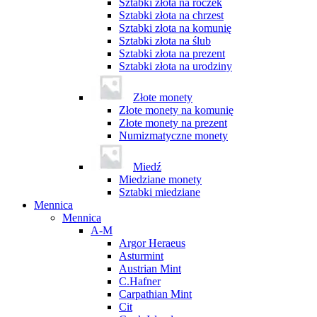
Sztabki złota na roczek
Sztabki złota na chrzest
Sztabki złota na komunię
Sztabki złota na ślub
Sztabki złota na prezent
Sztabki złota na urodziny
Złote monety
Złote monety na komunię
Złote monety na prezent
Numizmatyczne monety
Miedź
Miedziane monety
Sztabki miedziane
Mennica
Mennica
A-M
Argor Heraeus
Asturmint
Austrian Mint
C.Hafner
Carpathian Mint
Cit