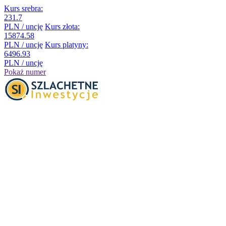
Kurs srebra:
231.7
PLN / uncję
Kurs złota:
15874.58
PLN / uncję
Kurs platyny:
6496.93
PLN / uncję
Pokaż numer