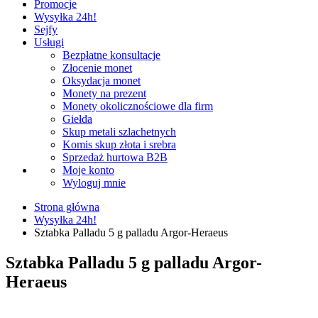
Promocje
Wysyłka 24h!
Sejfy
Usługi
Bezpłatne konsultacje
Złocenie monet
Oksydacja monet
Monety na prezent
Monety okolicznościowe dla firm
Giełda
Skup metali szlachetnych
Komis skup złota i srebra
Sprzedaż hurtowa B2B
Moje konto
Wyloguj mnie
Strona główna
Wysyłka 24h!
Sztabka Palladu 5 g palladu Argor-Heraeus
Sztabka Palladu 5 g palladu Argor-
Heraeus