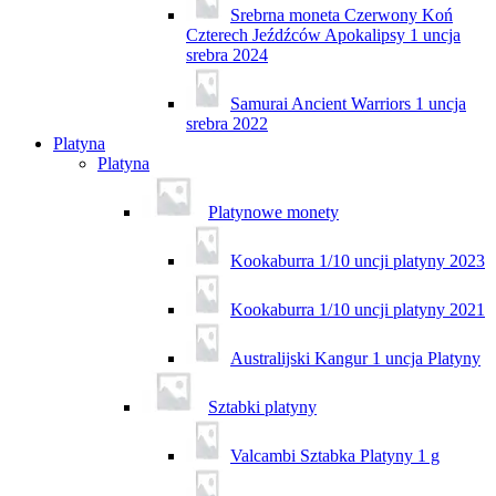
Srebrna moneta Czerwony Koń
Czterech Jeźdźców Apokalipsy 1 uncja
srebra 2024
Samurai Ancient Warriors 1 uncja
srebra 2022
Platyna
Platyna
Platynowe monety
Kookaburra 1/10 uncji platyny 2023
Kookaburra 1/10 uncji platyny 2021
Australijski Kangur 1 uncja Platyny
Sztabki platyny
Valcambi Sztabka Platyny 1 g