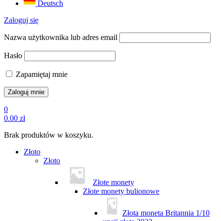
Deutsch
Zaloguj się
Nazwa użytkownika lub adres email
Hasło
Zapamiętaj mnie
0
0.00
zł
Brak produktów w koszyku.
Złoto
Złoto
Złote monety
Złote monety bulionowe
Złota moneta Britannia 1/10