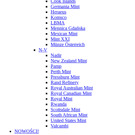
Cook Islands
Germania Mint
Heraeus
Komsco
LBMA
Mennica Gdańska
Mexican Mint
Mint XXI
Münze Österreich
N-V
Nadir
New Zealand Mint
Pamp
Perth Mint
Pressburg Mint
Rand Refinery
Royal Australian Mint
Royal Canadian Mint
Royal Mint
Rwanda
Scottsdale Mint
South African Mint
United States Mint
Valcambi
NOWOŚCI!