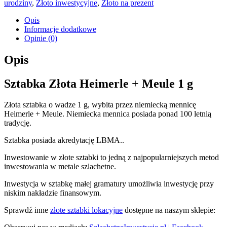
urodziny
,
Złoto inwestycyjne
,
Złoto na prezent
Opis
Informacje dodatkowe
Opinie (0)
Opis
Sztabka Złota Heimerle + Meule 1 g
Złota sztabka o wadze 1 g, wybita przez niemiecką mennicę
Heimerle + Meule. Niemiecka mennica posiada ponad 100 letnią
tradycję.
Sztabka posiada akredytację LBMA..
Inwestowanie w złote sztabki to jedną z najpopularniejszych metod
inwestowania w metale szlachetne.
Inwestycja w sztabkę małej gramatury umożliwia inwestycję przy
niskim nakładzie finansowym.
Sprawdź inne
złote sztabki lokacyjne
dostępne na naszym sklepie: