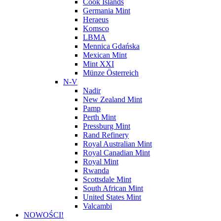
Cook Islands
Germania Mint
Heraeus
Komsco
LBMA
Mennica Gdańska
Mexican Mint
Mint XXI
Münze Österreich
N-V
Nadir
New Zealand Mint
Pamp
Perth Mint
Pressburg Mint
Rand Refinery
Royal Australian Mint
Royal Canadian Mint
Royal Mint
Rwanda
Scottsdale Mint
South African Mint
United States Mint
Valcambi
NOWOŚCI!