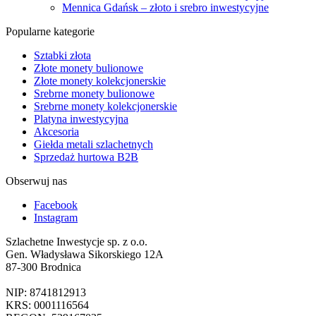
Mennica Gdańsk – złoto i srebro inwestycyjne
Popularne kategorie
Sztabki złota
Złote monety bulionowe
Złote monety kolekcjonerskie
Srebrne monety bulionowe
Srebrne monety kolekcjonerskie
Platyna inwestycyjna
Akcesoria
Giełda metali szlachetnych
Sprzedaż hurtowa B2B
Obserwuj nas
Facebook
Instagram
Szlachetne Inwestycje sp. z o.o.
Gen. Władysława Sikorskiego 12A
87-300 Brodnica
NIP: 8741812913
KRS: 0001116564