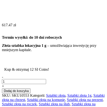
617.47
zł
Termin wysyłki: do 10 dni roboczych
Złota sztabka lokacyjna 1 g
– umożliwiająca inwestycję przy
mniejszym kapitale.
Kup & otrzymaj 12 SI Coins!
-
+
Dodaj do koszyka
SKU:
SKU10553
Kategorii:
Sztabki złota
,
Sztabki złota 1g
,
Sztabki
złota na chrzest
,
Sztabki złota na komunię
,
Sztabki złota na prezent
,
Sztabki złota na roczek
,
Sztabki złota na ślub
,
Sztabki złota na