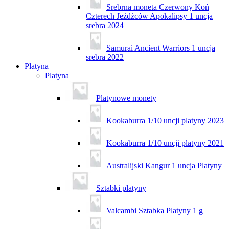
Srebrna moneta Czerwony Koń
Czterech Jeźdźców Apokalipsy 1 uncja
srebra 2024
Samurai Ancient Warriors 1 uncja
srebra 2022
Platyna
Platyna
Platynowe monety
Kookaburra 1/10 uncji platyny 2023
Kookaburra 1/10 uncji platyny 2021
Australijski Kangur 1 uncja Platyny
Sztabki platyny
Valcambi Sztabka Platyny 1 g