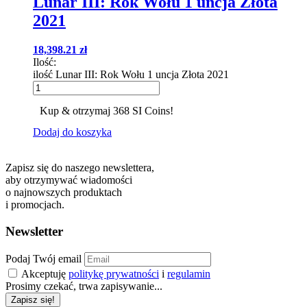
Lunar III: Rok Wołu 1 uncja Złota
2021
18,398.21
zł
Ilość:
ilość Lunar III: Rok Wołu 1 uncja Złota 2021
Kup & otrzymaj 368 SI Coins!
Dodaj do koszyka
Zapisz się do naszego newslettera,
aby otrzymywać wiadomości
o najnowszych produktach
i promocjach.
Newsletter
Podaj Twój email
Akceptuję
politykę prywatności
i
regulamin
Prosimy czekać, trwa zapisywanie...
Zapisz się!