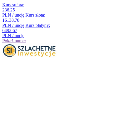
Kurs srebra:
236.25
PLN / uncję
Kurs złota:
16138.78
PLN / uncję
Kurs platyny:
6492.67
PLN / uncję
Pokaż numer