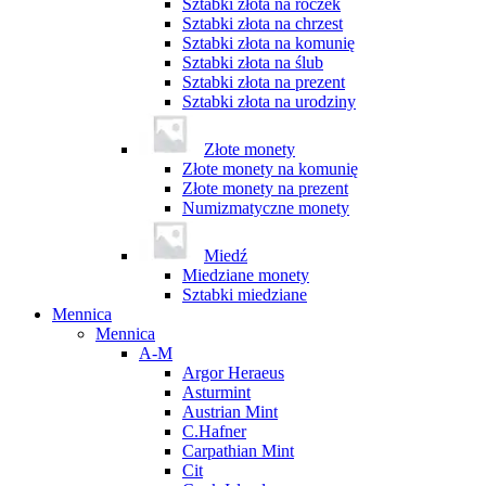
Sztabki złota na roczek
Sztabki złota na chrzest
Sztabki złota na komunię
Sztabki złota na ślub
Sztabki złota na prezent
Sztabki złota na urodziny
Złote monety
Złote monety na komunię
Złote monety na prezent
Numizmatyczne monety
Miedź
Miedziane monety
Sztabki miedziane
Mennica
Mennica
A-M
Argor Heraeus
Asturmint
Austrian Mint
C.Hafner
Carpathian Mint
Cit